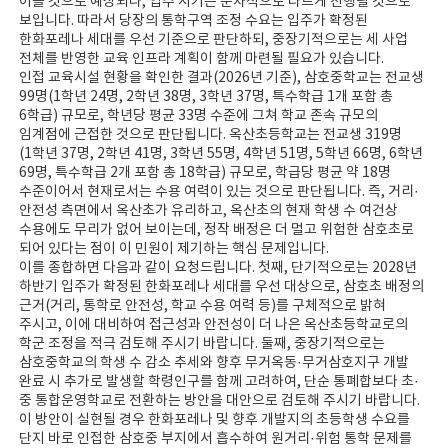
이를 것으로 예상되나, 입주 시기는 순차적으로 다르게 진행될 것으로
보입니다. 따라서 당장의 통학구역 조정 수요는 입주가 확정된
한화포레나 세대를 우선 기준으로 판단하되, 중장기적으로는 세 사업
전체를 반영한 교육 인프라 계획이 함께 마련될 필요가 있습니다.
인접 교육시설 현황을 확인한 결과(2026년 기준), 삼호중학교는 전교생
99명(1학년 24명, 2학년 38명, 3학년 37명, 특수학급 1개 포함 총
6학급) 규모로, 학년당 평균 33명 수준에 그쳐 학교 존속 규모의
임계점에 근접한 것으로 판단됩니다. 옥산초등학교는 전교생 319명
(1학년 37명, 2학년 41명, 3학년 55명, 4학년 51명, 5학년 66명, 6학년
69명, 특수학급 2개 포함 총 18학급) 규모로, 학급당 평균 약 18명
수준이어서 현재로서는 수용 여력이 있는 것으로 판단됩니다. 즉, 거리·
안전성 측면에서 옥산초가 유리하고, 옥산초의 현재 학생 수 여건상
수용에도 무리가 없어 보이는데, 정작 배정은 더 멀고 위험한 삼호초로
되어 있다는 점이 이 민원이 제기하는 핵심 문제입니다.
이를 종합하면 다음과 같이 요청드립니다. 첫째, 단기적으로는 2028년
하반기 입주가 확정된 한화포레나 세대를 우선 대상으로, 삼호초 배정의
근거(거리, 통학로 안전성, 학교 수용 여력 등)를 구체적으로 밝혀
주시고, 이에 대비하여 접근성과 안전성이 더 나은 옥산초등학교로의
학군 조정을 적극 검토해 주시기 바랍니다. 둘째, 중장기적으로는
삼호중학교의 학생 수 감소 추세와 향후 무거옥동·무거삼호지구 개발
완료 시 추가로 발생할 학령인구를 함께 고려하여, 단순 통폐합보다 초·
중 통합운영학교로 전환하는 방안을 대안으로 검토해 주시기 바랍니다.
이 방안이 실현될 경우 한화포레나 및 향후 개발지의 초등학생 수요를
단지 바로 인접한 삼호중 부지에서 흡수하여 원거리·위험 통학 문제를