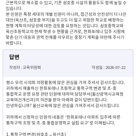
근본적으로 해소할 수 있고, 기존 삼호중 시설의 활용도도 함께 높일 수
있습니다.
본 민원은 특정 세대의 개별 민원이 아니라, 접근성과 안전성이 더 나은
대안(옥산초, 삼호중 부지)을 두고도 더 멀고 위험한 학교로 배정하는
현행 계획의 타당성에 대한 검토를 요청하는 것입니다. 삼호중학교와
옥산초등학교의 현재 학생 수 현황을 근거로, 한화포레나 입주 시점에
맞춘 단기 대응과 권역 전체를 아우르는 중장기 계획을 마련해 주시기
바랍니다.
답변
작성자 : 교육위원회
작성일 : 2026-07-22
평소 우리 시의회 의정활동에 많은 관심을 가져 주셔서 감사드립니다.
귀하께서 제출하신 한화포레나 초등학교 통학구역 변경 및 초·중
통합학교 운영 요청 관련 민원에 대하여 담당부서(울산광역시교육청
교육여건개선과)의 의견을 받아 아래와 같이 답변드립니다.
안녕하십니까? 울산교육에 많은 관심을 가져주셔서 감사드립니다.
귀하께서 신청하신 민원의 내용은 “한화포레나 아파트 입주에 따른
통학구역 조정 및 초·중 통합운영학교 설립 요구”로 이해됩니다.
1. 통학구역 변경(삼호초→옥산초)