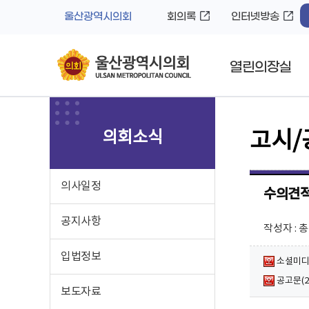
바
로
울산광역시의회
회의록
인터넷방송
로
가
가
기
기
열린의장실
의회소식
고시/
의사일정
수의견적
공지사항
작성자 : 
입법정보
소셜미디어
공고문(2
보도자료