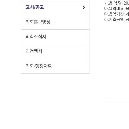
가.용 역 명: 
고시/공고
나.용역내용: 
다.용역기간: 계약
라.기초금액: 금
의회홍보영상
의회소식지
의정백서
의회·행정자료