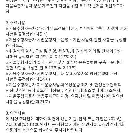
위임된 사항과 그 시행을 위해 필요한 사항을 규정하고, 울산광역시
자율주행자동차 상용화 촉진과 지원을 위한 제도적 근거를 마련하고자
함
2. 주요내용
○ 자율주행자동차 운행 기반 조성을 위한 기본계획의 수립ㆍ시행에 관한
사항을 규정함(안 제5조)
○ 자율주행자동차 시범운행지구 운영ㆍ지원 사업에 관한 사항을 규정함
(안 제6조)
○ 위원회의 설치, 구성 및 운영, 위원장, 위원회의 회의 및 간사에 관한
사항을 규정함(안 제7조부터 제11조까지)
○ 자율주행시설의 설치ㆍ관리 및 자율주행 운송플랫폼 구축ㆍ운영에
관한 사항을 규정함(안 제12조 및 제13조)
○ 자율주행자동차 시범운행지구 내 운송사업자의 안전운행에 관한
사항을 규정함(안 제14조)
○ 자율주행자동차 여객운송사업의 유상운송 허가 및 한정운수면허의
신청 및 갱신 등에 필요한 사항을 규정함(안 제15조부터 제17조까지)
○ 자율주행자동차 전용주차구획 지정, 요금면제 및 이용허가에 필요한
사항을 규정함(안 제21조)
3. 의견제출
이 제정 조례안에 대하여 의견이 있는 기관․단체 또는 개인은 2025년
2월 10일(월) 18:00까지 다음 사항을 기재한 의견서를 울산광역시의회
의장에게 서면으로 제출하여 주시기 바랍니다.