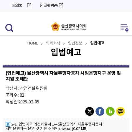
바
로
회의록
인터넷방송
로
가
가
기
기
HOME
의회소식
입법정보
입법예고
입법예고
(입법예고) 울산광역시 자율주행자동차 시범운행지구 운영 및
지원 조례안
작성자 : 산업건설위원회
조회수 : 82
작성일 2025-02-05
2-1. 입법예고 의견제출서 1부(울산광역시 자율주행자동차
시범운행지구 운영 및 지원 조례안).hwpx [0.02 MB]