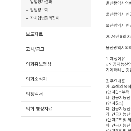
입법평가결과
울산광역시의회 공
입법정보지
울산광역시 인
자치입법길라잡이
울산광역시 인공
보도자료
2024년 8월 2
울산광역시의
고시/공고
1. 제정이유
의회홍보영상
○ 인공지능산
기여하려는 것
의회소식지
2. 주요내용
가. 조례의 목
(안 제1조부터
의정백서
나. 인공지능산
(안 제5조)
의회·행정자료
다. 인공지능산
라. 인공지능산
(안 제7조 및 
마. 인공지능산