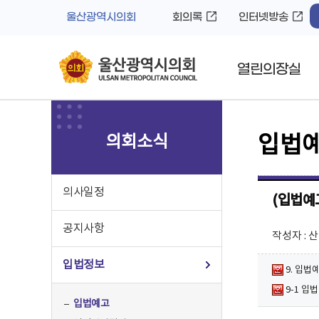
바
로
울산광역시의회
회의록
인터넷방송
로
가
가
기
기
열린의장실
의회소식
입법
의사일정
(입법예
공지사항
작성자 :
입법정보
9. 입법
9-1 입
입법예고