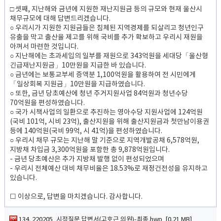
□ 셋째, 지난해와 금년에 지원한 재난지원금 등의 규모와 현재 울산시
채무규모에 대해 답변드리겠습니다.
○ 우리시가 지원한 지원금들은 침체된 지역경제를 되살리고 청년인구
유출을 막고 출산율 제고를 위해 국비를 추가 확보하고 우리시 재원을
아껴서 마련한 것입니다.
○ 지난해에는 초과세입의 일부를 재원으로 343억원을 세대당「울산형
긴급재난지원금」10만원을 지급한 바 있습니다.
○ 금년에는 보통교부세 증액분 1,100억원을 활용하여 전 시민에게
「일상회복 지원금」10만원을 지급하였습니다.
○ 또한, 금년 당초예산에 청년 주거지원사업 84억원과 청년수당
70억원을 편성하였습니다.
○ 국가 시책사업의 일환으로 추진하는 영아수당 지원사업에 124억원
(국비 101억, 시비 23억), 출산지원을 위해 출산지원금과 첫만남이용권
등에 140억원(국비 99억, 시 41억)을 편성하였습니다.
○ 우리시 채무 규모는 지난해 말 기준으로 지역개발공채 6,578억원,
지방채 차입금 3,300억원을 포함한 총 9,878억원입니다.
- 금년 당초예산은 추가 지방채 발행 없이 편성되었으며
- 우리시 전체예산 대비 채무비율은 18.53%로 재정건전성을 유지하고
있습니다.
☐ 이상으로, 답변을 마치겠습니다. 감사합니다.
134. 220205_시정질문 답변서(고호근 의원)-최종.hwp [0.21 MB]