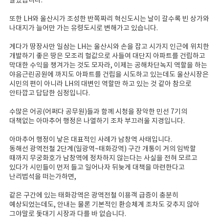
말았습니다.
또한 LH와 울산시가 조성한 반쪽짜리 혁신도시는 날이 갈수록 빈 상가와
나대지가 늘어만 가는 유령도시로 변해가고 있습니다.
게다가 땅장사만 일삼는 LH는 울산시와 손을 잡고 시가지 인근에 위치한
개발하기 좋은 땅은 모조리 헐값으로 사들여 대단지 아파트를 건립하고
막대한 수익을 챙겨가는 것도 모자라, 이제는 공해차단녹지 역할을 하는
야음근린공원에 까지도 아파트를 건립을 시도하고 있는데도 울산시장은
시민의 편이 아니라 LH의 대변인 역할만 하고 있는 것 같아 참으로
안타깝고 답답한 심정입니다.
수많은 어공(어쩌다 공무원)들과 함께 시청을 장악한 민선 7기의
대책없는 아마추어 행정은 나열하기 조차 부끄러울 지경입니다.
아마추어 행정이 낳은 대표적인 사례가 남창역 사태입니다.
동해선 광역전철 2단계(일광역~태화강역) 구간 개통이 거의 임박할
때까지 무궁화호가 남창역에 정차하지 않는다는 사실을 전혀 모르고
있다가 시민들이 먼저 들고 일어나자 뒤늦게 대책을 마련한다고
난리법석을 떠는가하면,
같은 구간에 있는 태화강역은 광역전철 이용객 급증이 충분히
예상되었는데도, 안내는 물론 기본적인 환승체계 조차도 갖추지 않아
그야말로 돛대기 시장과 다를 바 없습니다.