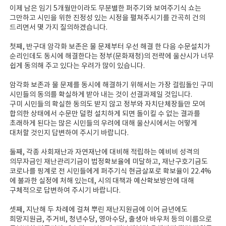
이제 남은 임기 5개월만이라도 무분별한 퍼주기와 보여주기식 쇼는
그만하고 시민을 위한 진정성 있는 시정을 펼쳐주시기를 간곡히 건의
드리면서 몇 가지 질의하겠습니다.
첫째, 반구대 암각화 보존은 물 문제부터 우선 해결 한 다음 수문설치가
순리인데도 동시에 해결한다는 정부(문화재청)의 전략에 울산시가 너무
쉽게 동의해 주고 있다는 우려가 많이 있습니다.
암각화 보존과 물 문제를 동시에 해결하기 위해서는 가장 걸림돌인 구미
시민들의 동의를 확실하게 받아 내는 것이 선결과제일 것입니다.
구미 시민들의 확실한 동의도 받지 않고 정부와 자치단체장들만 모여
합의한 상태에서 수문만 덜컹 설치하게 되면 돌이킬 수 없는 결과를
초래하게 된다는 많은 시민들의 우려에 대해 울산시에서는 어떻게
대처할 것인지 답변하여 주시기 바랍니다.
둘째, 각종 사회재난과 자연재난에 대비해 적립하는 예비비 성격의
의무자금인 재난관리기금이 법정확보율에 미달하고, 재난구호기금도
코로나를 핑계로 전 시민들에게 퍼주기식 현금살포로 확보율이 22.4%
에 불과한 실정에 처해 있는데, 시의 대책과 예산확보방안에 대해
구체적으로 답변하여 주시기 바랍니다.
셋째, 지난해 두 차례에 걸쳐 뿌린 재난지원금에 이어 금년에도
희망지원금, 주거비, 청년수당, 영아수당, 출생아 바우처 등의 이름으로