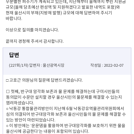
무분별한 퍼주기가 계속되고 있는데, 지난해부터 올해까지 뿌린 지원금
규모(올해 당초예산 편성액 및 지원하겠다고 발표한 내역도 포함)와
현재 울산시의 부채(지방채 발행) 규모에 대해 답변하여 주시기
바랍니다.
이상으로 질의를 마치겠습니다.
끝까지 경청해 주셔서 감사합니다.
답변
(227회/1차) 답변자 : 울산광역시장
작성일 : 2022-02-07
□ 고호근 의원님의 질문에 답변드리겠습니다.
☐ 첫째, 반구대 암각화 보존과 물 문제를 해결하는데 구미시민들의
동의없이 수문만 설치할 경우 울산시민의 물문제를 해결할 수 있는지
염려하셨습니다.
○ 낙동강 통합물관리방안이 지난해 6월 낙동강유역물관리위원회에서
심의 의결되어 반구대암각화 보존과 울산시민들의 물 문제를 해결할 수
있는 방안이 마련되었습니다.
○ 이 방안에는 ‘운문댐을 활용하여 반구대암각화를 보호하기 위한 물을
울산시에 공급한다’는 내용이 포함되어 있습니다.