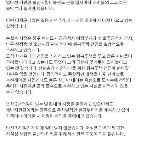
얼마전 개관한 울산시립미술관도 문을 열자마자 시민들의 크고 작은
불만부터 들어야 했습니다.
이런 어처구니없는 일은 민선 7기 내내 시정 곳곳에서 터져 나오고 있는
실정입니다.
송철호 시장은 중구 혁신도시 공공청사 예정부지와 옛 울주군청사 부지,
남구 신정동 옛 울산시장 관사 부지에 행복주택 건립을 일방적으로
추진하고 있습니다.
도심 한가운데에 건립을 추진하고 있는 행복주택을 두고 많은 시민들이
우려를 나타내고 있는데도 무엇이 그리 급한지 쫓기듯이 밀어붙이고
있는 것 같습니다. 청년층과 신혼부부를 위한 행복주택 건립에 반대할
시민은 없을 것입니다. 장기적이고 종합적인 대책을 세워 단계별로
추진해야할 사업인데도 빠른 성과만 내려는 욕심으로 도심속에 건립이
용이한 시유지만 골라 졸속으로 추진하고 있는 사실을 지적하지 않을
수가 없습니다.
또한 3천억원이 넘는 빚을 내어 시정을 운영하고 있으면서도
재난지원금이라는 명목으로 무차별적인 현금뿌리기를 계속하고 있어
가뜩이나 어려운 시 재정이 바닥을 들어내고 있습니다.
민선 7기 임기가 이제 얼마 남지 않았습니다. 어설픈 과욕과 달콤한
선심성 사업은 울산의 미래를 위해서는 결코 도움이 되지 않습니다.