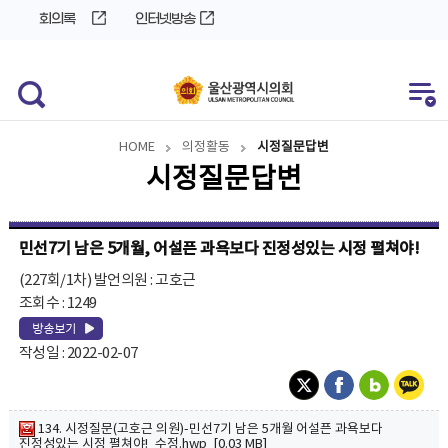
바
로
회의록
인터넷방송
로
가
가
기
기
HOME
의정활동
시정질문답변
시정질문답변
민선7기 남은 5개월, 어설픈 과욕보다 진정성있는 시정 펼쳐야!
(227회/1차) 발언의원 : 고호근
조회수 : 1249
작성일 : 2022-02-07
134. 시정질문(고호근 의원)-민선7기 남은 5개월 어설픈 과욕보다
진정성있는 시정 펼쳐야!_수정.hwp [0.03 MB]