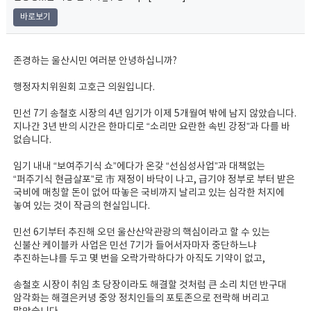
바로보기
존경하는 울산시민 여러분 안녕하십니까?
행정자치위원회 고호근 의원입니다.
민선 7기 송철호 시장의 4년 임기가 이제 5개월여 밖에 남지 않았습니다.
지나간 3년 반의 시간은 한마디로 “소리만 요란한 속빈 강정”과 다를 바
없습니다.
임기 내내 “보여주기식 쇼”에다가 온갖 “선심성사업”과 대책없는
“퍼주기식 현금살포”로 市 재정이 바닥이 나고, 급기야 정부로 부터 받은
국비에 매칭할 돈이 없어 따놓은 국비까지 날리고 있는 심각한 처지에
놓여 있는 것이 작금의 현실입니다.
민선 6기부터 추진해 오던 울산산악관광의 핵심이라고 할 수 있는
신불산 케이블카 사업은 민선 7기가 들어서자마자 중단하느냐
추진하는냐를 두고 몇 번을 오락가락하다가 아직도 기약이 없고,
송철호 시장이 취임 초 당장이라도 해결할 것처럼 큰 소리 치던 반구대
암각화는 해결은커녕 중앙 정치인들의 포토존으로 전락해 버리고