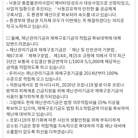
- 낙동강 통합물관리사업이 예비타당성조사 대상사업으로 선정되었고,
사업의 일환으로 추진되는 「낙동강유역의 안전한 물 공급체계
구축사업」도 환경부 예산으로 확보되어 속도를 내고 있습니다.
○ 환경부와 영남권 지자체 모두가 이번에는 꼭 해결하겠다는 의지로
적극 노력하고 있습니다.
☐ 둘째, 재난관리기금과 재해구호기금의 적립금 확보대책에 대해
답변드리겠습니다.
○ 재난관리기금과 재해구호기금은 「재난 및 안전관리 기본법」
제67조와 「재해구호법」 제14조, 제15조 규정에 의해서 각각 최근
3년간 보통세 수입결산 평균연액의 1/100과 5/1,000에 해당하는
금액을 적립하도록 하고 있습니다.
- 우리시는 재난관리기금과 재해구호기금을 2014년부터 100%
수준으로 적립해 오고 있습니다.
○ 의원님께서도 잘 아시다시피, 2020년 코로나19 발생 이후 코로나
방역과 피해계층 긴급지원을 위해 재난관리기금과 재해구호기금의
사용이 불가피하게 증가되었습니다.
- 그럼에도 현재 재난관리기금은 법정 의무적립비율 15% 이상을
확보하고 있으며, 재해구호기금도 법정 최소적립금액 이상을 확보하여
재난에 대비하고 있습니다.
○ 코로나19의 장기화에 따른 시민의 생활안정을 위해 부득이하게
감소된 기금은 향후 적립액을 지속적으로 확대하여 각종 재난 대비에
소홀함이 없도록 최선을 다하겠습니다.