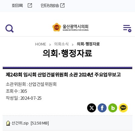
바
로
회의록
인터넷방송
로
가
가
기
기
HOME
의회소식
의회·행정자료
의회·행정자료
제243회 임시회 산업건설위원회 소관 2024년 주요업무보고
소관위원회 : 산업건설위원회
조회수 : 305
작성일 : 2024-07-25
산건위.zip [52.58 MB]