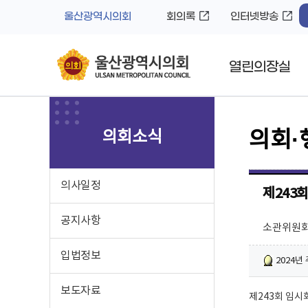
바
로
울산광역시의회
회의록
인터넷방송
로
가
가
기
기
열린의장실
의회소식
의회·
의사일정
제243
공지사항
소관위원회
입법정보
2024년 
보도자료
제243회 임시