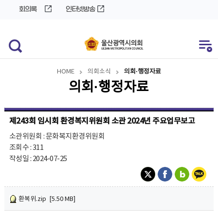
바
로
회의록
인터넷방송
로
가
가
기
기
HOME
의회소식
의회·행정자료
의회·행정자료
제243회 임시회 환경복지위원회 소관 2024년 주요업무보고
소관위원회 : 문화복지환경위원회
조회수 : 311
작성일 : 2024-07-25
환복위.zip [5.50 MB]