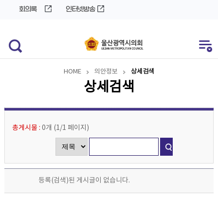
바
로
회의록
인터넷방송
로
가
가
기
기
HOME
의안정보
상세검색
상세검색
총게시물 :
0개
(
1/1
페이지
)
등록(검색)된 게시글이 없습니다.