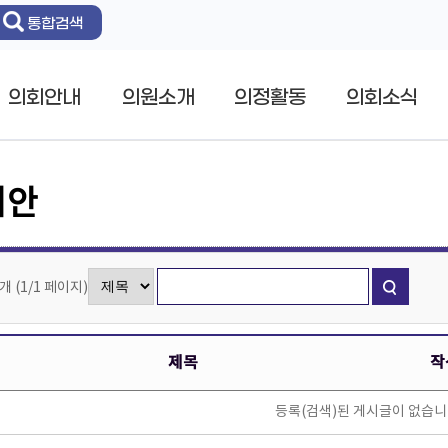
통합검색
의회안내
의원소개
의정활동
의회소식
의안
0개
(
1/1
페이지
)
제목
작
등록(검색)된 게시글이 없습니