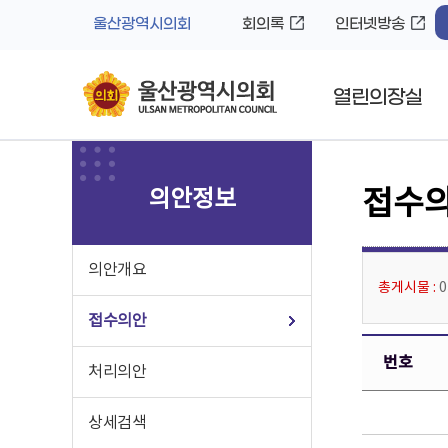
바
로
울산광역시의회
회의록
인터넷방송
로
가
가
기
기
열린의장실
의안정보
접수
의안개요
총게시물 :
접수의안
번호
처리의안
상세검색