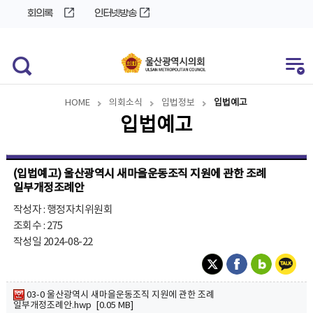
바
로
회의록
인터넷방송
로
가
가
기
기
HOME
의회소식
입법정보
입법예고
입법예고
(입법예고) 울산광역시 새마을운동조직 지원에 관한 조례
일부개정조례안
작성자 : 행정자치위원회
조회수 : 275
작성일 2024-08-22
03-0 울산광역시 새마을운동조직 지원에 관한 조례
일부개정조례안.hwp [0.05 MB]