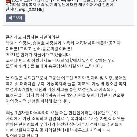
131. 제226회 제2차 정례회 제4차 본회의 시정질문(백운찬 의원)-
성혜마을 생활복지 구축 및 지역 일원에 대한 재구조화 사업 전반에
관하여.hwp [0.03 MB]
바로보기
존경하고 사랑하는 시민여러분!
박병석 의장님, 송철호 시장님과 노옥희 교육감님을 비롯한 공직자
여러분! 그리고 선배·동료의원 여러분!
2021년 한해가 저물어가고 있습니다.
코로나 팬데믹 상황에서도 각자의 역할에서 열심히 살아온 우리
모두에게 박수를 보내며 송구영신하시길 인사드립니다.
본 의원은 시의원으로서 그동안 어르신 복지와 일자리 및 노후, 장애인
복지 및 패러다임 구축, 아동복지와 돌봄, 학교 밖·가정 밖 청소년 복지,
여성가족개발원 지원과 위상 재고를 통한 여성권익과 가족복지,
보호관찰 대상자 등 취약계층의 복리와 지원을 위한 다양한 제안으로
저의 정치적 신념을 피력해 왔습니다.
의정 3년차를 마무리하며 오늘 저는 한센인이라는 이유만으로 이
사회에서 가장 소외되고 인권적으로, 복리적으로 가장 차별적 대우를
받아온 한센인들과 우리지역 한센인 집단거주지 성혜마을 주민들에
대한 생활복지구축 및 지역일원에 대한 재구조화사업에 대해
질의하고자 합니다.