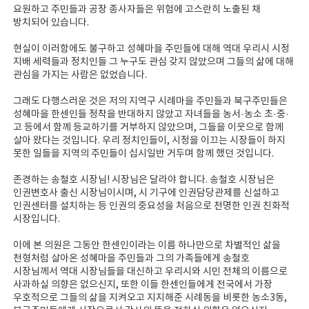
요원하고 주민들과 공장 종사자들은 위험에 고스란히 노출된 채
방치되어 있습니다.
현실이 이러함에도 불구하고 성혜마을 주민들에 대해 역대 우리시 시정
지배 세력들과 정치인들 그 누구도 관심 갖지 않았으며 그들의 삶에 대해
관심을 가지는 사람은 없었습니다.
그래도 다행스러운 것은 저의 지역구 시례마을 주민들과 북구주민들은
성혜마을 한센인들 정착을 반대하지 않았고 자녀들을 농서·농소 초·중·
고 등에서 함께 등교하기를 거부하지 않았으며, 그들을 이웃으로 함께
살아 왔다는 것입니다. 우리 정치인들이, 시정을 이끄는 시장들이 하지
못한 일들을 지역의 주민들이 십시일반 거두며 함께 했던 것입니다.
존경하는 송철호 시장님! 시장님은 달라야 합니다. 송철호 시장님은
인권변호사 출신 시장님이시며, 시 기구에 인권담당관제를 신설하고
인권센터를 설치하는 등 인권의 중요성을 처음으로 천명한 인권 친화적
시장입니다.
이에 본 의원은 그동안 한센인이라는 이름 하나만으로 차별적인 삶을
천형처럼 살아온 성혜마을 주민들과 그의 가족들에게 송철호
시장님께서 역대 시장님들을 대신하고 우리시와 시민 전체의 이름으로
사과하실 의향은 없으신지, 또한 이들 한센인들에게 전국에서 가장
우호적으로 그들의 삶을 지켜오고 지지해준 시례동을 비롯한 농소3동,