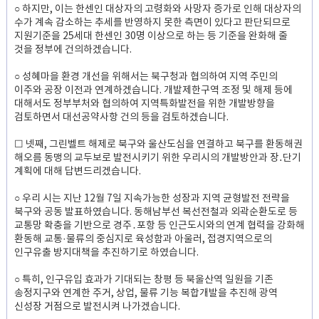
○ 하지만, 이는 한센인 대상자의 고령화와 사망자 증가로 인해 대상자의
수가 계속 감소하는 추세를 반영하지 못한 측면이 있다고 판단되므로
지원기준을 25세대 한센인 30명 이상으로 하는 등 기준을 완화해 줄
것을 정부에 건의하겠습니다.
○ 성혜마을 환경 개선을 위해서는 북구청과 협의하여 지역 주민의
이주와 공장 이전과 연계하겠습니다. 개발제한구역 조정 및 해제 등에
대해서도 정부부처와 협의하여 지역특화발전을 위한 개발방향을
검토하면서 대선공약사항 건의 등을 검토하겠습니다.
☐ 넷째, 그린벨트 해제로 북구와 울산도심을 연결하고 북구를 환동해권
해오름 동맹의 교두보로 발전시키기 위한 우리시의 개발방안과 장․단기
계획에 대해 답변드리겠습니다.
○ 우리 시는 지난 12월 7일 지속가능한 성장과 지역 균형발전 전략을
북구와 공동 발표하였습니다. 동해남부선 복선전철과 외곽순환도로 등
교통망 확충을 기반으로 경주․포항 등 인근도시와의 연계 협력을 강화해
환동해 교통·물류의 중심지로 육성함과 아울러, 접경지역으로의
인구유출 방지대책을 추진하기로 하였습니다.
○ 특히, 인구유입 효과가 기대되는 창평 등 북울산역 일원을 기존
송정지구와 연계한 주거, 상업, 물류 기능 복합개발을 추진해 광역
신성장 거점으로 발전시켜 나가겠습니다.