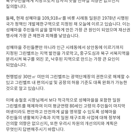
북구주민들에게 시장으로서 감사의 뜻을 전하실 의향은 없으신지
질의합니다.
둘째, 현재 성혜마을 109,918㎡를 비롯 시례동 일원은 1978년 시행된
국가 정책인 개발제한구역으로 지정된 채 오늘에 이르고 있습니다. 이는
성혜마을 주민들의 삶을 열악하게 만든 가장 큰 원인이 되었으며 재산권
행사에 가장 큰 제한과 피해를 낳았습니다.
성혜마을 주민들뿐만 아니라 인근 시례동에서 상안동에 이르기까지
지정된 그린벨트는 지역 발전을 가로막고, 중구도심과 북구 서북지역을
분리시켜 북구를 외진 곳, 낙후된 지역으로 만드는 가장 큰 요인이
되었습니다.
현행법상 30만㎡ 미만의 그린벨트는 광역단체장의 권한으로 해제할 수
있고 그린벨트 내 편의시설 및 공장의 허용 기준도 대폭 완화가 가능한
것으로 알고 있습니다.
이에 송철호 시장님께서 보다 적극적으로 성혜마을을 포함한 일원
그린벨트를 해제하여 이미 평균연령 80세인 고령의 주민들이 마지막
여생이라도 편안하고 안전하게 삶을 영위할 수 있도록 성혜마을
주민들의 생활복지구축과 지역 일원 재구조화 사업에 대해 정부에
건의할 의향은 없으신지, 또한 우리시 차원의 개선의지와 계획은
무엇인지 답변해주시기 바랍니다.