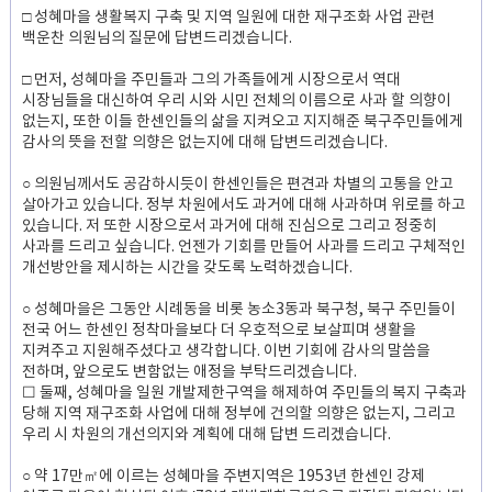
□ 성혜마을 생활복지 구축 및 지역 일원에 대한 재구조화 사업 관련
백운찬 의원님의 질문에 답변드리겠습니다.
□ 먼저, 성혜마을 주민들과 그의 가족들에게 시장으로서 역대
시장님들을 대신하여 우리 시와 시민 전체의 이름으로 사과 할 의향이
없는지, 또한 이들 한센인들의 삶을 지켜오고 지지해준 북구주민들에게
감사의 뜻을 전할 의향은 없는지에 대해 답변드리겠습니다.
○ 의원님께서도 공감하시듯이 한센인들은 편견과 차별의 고통을 안고
살아가고 있습니다. 정부 차원에서도 과거에 대해 사과하며 위로를 하고
있습니다. 저 또한 시장으로서 과거에 대해 진심으로 그리고 정중히
사과를 드리고 싶습니다. 언젠가 기회를 만들어 사과를 드리고 구체적인
개선방안을 제시하는 시간을 갖도록 노력하겠습니다.
○ 성혜마을은 그동안 시례동을 비롯 농소3동과 북구청, 북구 주민들이
전국 어느 한센인 정착마을보다 더 우호적으로 보살피며 생활을
지켜주고 지원해주셨다고 생각합니다. 이번 기회에 감사의 말씀을
전하며, 앞으로도 변함없는 애정을 부탁드리겠습니다.
☐ 둘째, 성혜마을 일원 개발제한구역을 해제하여 주민들의 복지 구축과
당해 지역 재구조화 사업에 대해 정부에 건의할 의향은 없는지, 그리고
우리 시 차원의 개선의지와 계획에 대해 답변 드리겠습니다.
○ 약 17만㎡에 이르는 성혜마을 주변지역은 1953년 한센인 강제