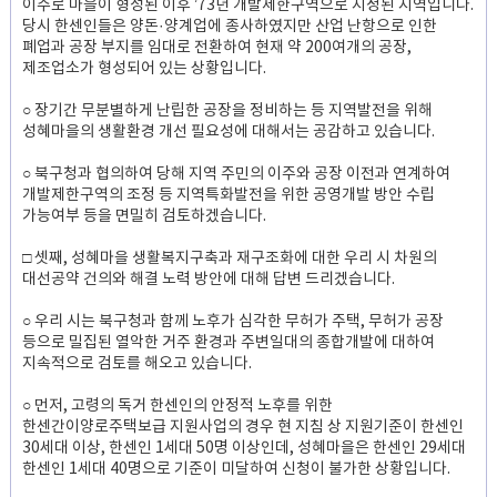
이주로 마을이 형성된 이후 ’73년 개발제한구역으로 지정된 지역입니다.
당시 한센인들은 양돈·양계업에 종사하였지만 산업 난항으로 인한
폐업과 공장 부지를 임대로 전환하여 현재 약 200여개의 공장,
제조업소가 형성되어 있는 상황입니다.
○ 장기간 무분별하게 난립한 공장을 정비하는 등 지역발전을 위해
성혜마을의 생활환경 개선 필요성에 대해서는 공감하고 있습니다.
○ 북구청과 협의하여 당해 지역 주민의 이주와 공장 이전과 연계하여
개발제한구역의 조정 등 지역특화발전을 위한 공영개발 방안 수립
가능여부 등을 면밀히 검토하겠습니다.
□ 셋째, 성혜마을 생활복지구축과 재구조화에 대한 우리 시 차원의
대선공약 건의와 해결 노력 방안에 대해 답변 드리겠습니다.
○ 우리 시는 북구청과 함께 노후가 심각한 무허가 주택, 무허가 공장
등으로 밀집된 열악한 거주 환경과 주변일대의 종합개발에 대하여
지속적으로 검토를 해오고 있습니다.
○ 먼저, 고령의 독거 한센인의 안정적 노후를 위한
한센간이양로주택보급 지원사업의 경우 현 지침 상 지원기준이 한센인
30세대 이상, 한센인 1세대 50명 이상인데, 성혜마을은 한센인 29세대
한센인 1세대 40명으로 기준이 미달하여 신청이 불가한 상황입니다.