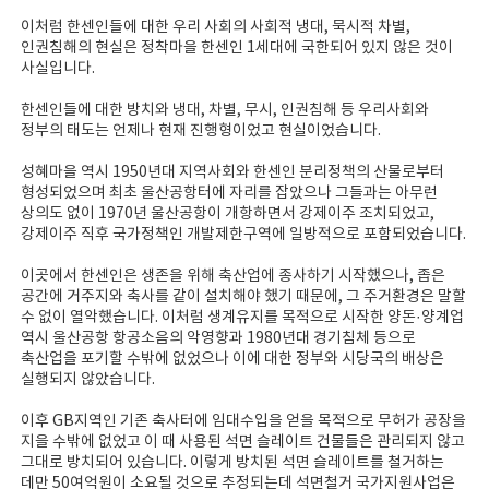
이처럼 한센인들에 대한 우리 사회의 사회적 냉대, 묵시적 차별,
인권침해의 현실은 정착마을 한센인 1세대에 국한되어 있지 않은 것이
사실입니다.
한센인들에 대한 방치와 냉대, 차별, 무시, 인권침해 등 우리사회와
정부의 태도는 언제나 현재 진행형이었고 현실이었습니다.
성혜마을 역시 1950년대 지역사회와 한센인 분리정책의 산물로부터
형성되었으며 최초 울산공항터에 자리를 잡았으나 그들과는 아무런
상의도 없이 1970년 울산공항이 개항하면서 강제이주 조치되었고,
강제이주 직후 국가정책인 개발제한구역에 일방적으로 포함되었습니다.
이곳에서 한센인은 생존을 위해 축산업에 종사하기 시작했으나, 좁은
공간에 거주지와 축사를 같이 설치해야 했기 때문에, 그 주거환경은 말할
수 없이 열악했습니다. 이처럼 생계유지를 목적으로 시작한 양돈·양계업
역시 울산공항 항공소음의 악영향과 1980년대 경기침체 등으로
축산업을 포기할 수밖에 없었으나 이에 대한 정부와 시당국의 배상은
실행되지 않았습니다.
이후 GB지역인 기존 축사터에 임대수입을 얻을 목적으로 무허가 공장을
지을 수밖에 없었고 이 때 사용된 석면 슬레이트 건물들은 관리되지 않고
그대로 방치되어 있습니다. 이렇게 방치된 석면 슬레이트를 철거하는
데만 50여억원이 소요될 것으로 추정되는데 석면철거 국가지원사업은