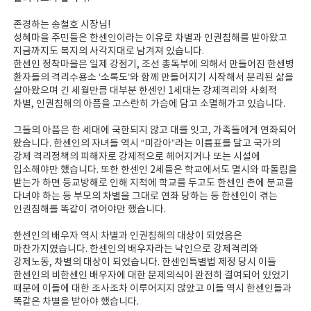
존경하는 송철호 시장님!
성혜마을 주민들은 한센인이라는 이유로 차별과 인권침해를 받아왔고
지금까지도 복지의 사각지대로 남겨져 있습니다.
한센인 정착마을은 일제 강점기, 조선 총독부에 의해서 만들어진 한센병
환자들의 격리수용소 ‘소록도’와 함께 만들어지기 시작해서 분리된 삶을
살아왔으며 긴 세월만큼 대부분 한센인 1세대는 강제격리와 사회적
차별, 인권침해의 아픔을 고스란히 가슴에 담고 소멸해가고 있습니다.
그들의 아픔은 한 세대에 국한되지 않고 대를 잇고, 가족들에게 연좌되어
왔습니다. 한센인의 자녀들 역시 “미감아”라는 이름표를 달고 국가의
강제 격리정책의 피해자로 강제적으로 헤어지거나 또는 시설에
입소해야만 했습니다. 또한 한센인 2세들은 학교에서도 멸시와 따돌림을
받는가 하면 등교방해로 인해 지척에 학교를 두고도 한센인 촌에 분교를
다녀야 하는 등 부모의 차별을 그대로 연좌 당하는 등 한센인이 겪는
인권침해를 똑같이 겪어야만 했습니다.
한센인의 배우자 역시 차별과 인권침해의 대상이 되었음은
마찬가지였습니다. 한센인의 배우자라는 낙인으로 강제격리와
강제노동, 차별의 대상이 되었습니다. 한센인특별법 제정 당시 이들
한센인의 비한센인 배우자에 대한 문제의식이 완전히 결여되어 있었기
때문에 이들에 대한 조사조차 이루어지지 않았고 이들 역시 한센인들과
똑같은 차별을 받아야 했습니다.