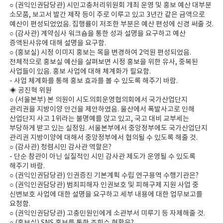
○ (권익인권담당관) 시민고충처리위원회 개최 운영 및 홍보 예산 대부분
소모품, 보고서 발간 제작 등이 주로 이루고 있고 3년간 같은 금액으로
예산이 편성되었었음. 집행률이 저조한 부분은 예산 편성에 신경 써줄 것.
○ (감사관) 계약심사 워크숍을 통한 성과 설명을 요구하고 예산
증액된사유에 대해 설명을 요구함.
○ (홍보실) 시정 이미지 홍보는 목을 변경하여 2억원 편성되었음.
전체적으로 홍보실 예산을 살펴보면 시정 홍보을 위한 유사, 중복된
사업들이 있음. 홍보 사업에 대해 체계화가 필요함.
- 사업 체계화를 통해 홍보 효과를 볼 수 있도록 해주기 바람.
◈ 공진혁 위원
○ (서울본부) 본 의원이 시도의회운영협의회에서 국가산업단지
관리권을 지방이양 안건을 제안하였음. 울산에서 폭발사고로 인해
산업단지 사고 1위라는 불명예를 앉고 있고, 국고 대비 교부세는
부당하게 받고 있는 실정임. 서울본부에서 중앙정부에도 국가산업단지
관리권 지방이양에 대해서 중앙정부에서 협의될 수 있도록 해줄 것.
○ (감사관) 청렴시민 감사관 역할은?
- 단순 참관이 아닌 실질적인 시민 감사관 제도가 운영될 수 있도록
해주기 바람.
○ (권익인권담당관) 인권증진 기본계획 수립 연구용역 수행기관은?
○ (권익인권담당관) 범죄피해자 인권보호 및 피해구제 지원 사업 중
신변보호 사업에 대한 설명을 요구하고 세부 내용에 대한 업무보고를
요청함.
○ (권익인권담당관) 고충민원인에게 소관부서 미루기 등 자제해줄 것.