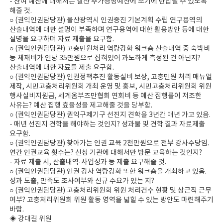
- 잔여 예산에 대해서는 결산 추가경정예산에 조기에 반납될 수 있도록
해줄 것.
○ (권익인권담당관) 울산광역시 인권증진 기본계획 수립 연구용역의
산출내역에 대한 설명이 부족하며 연구용역에 대한 활용방안 등에 대한
설명을 요구하며 자료 제출을 요구함.
○ (권익인권담당관) 고충민원처리 역량강화 워크숍 산출내역 중 숙박비
등 체재비가 인당 35만원으로 잡혀있어 과도하게 측정된 건 아닌지?
산출내역에 대한 자료를 제출 요구함.
○ (권익인권담당관) 인권정책추진 활동실비 보상, 고충민원 처리 매뉴얼
제작, 시민고충처리위원회 개최 운영 및 홍보, 시민고충처리위원회 위원
행사실비지원금, 세계옴부즈만협회 연회비 등 예산 집행률이 저조한
사유는? 예산 집행 효율성을 제고해줄 것을 당부함.
○ (권익인권담당관) 권익구제기구 선진지 견학을 3년간 매년 가고 있음.
- 매년 선진지 견학을 해야하는 것인지? 성과물 및 견학 결과 자료제출
요구함.
○ (권익인권담당관) 찾아가는 인권 교육 2천만원으로 전부 강사수당임.
연간 인권교육 횟수는? 신청 기관에 대해서만 방문 교육하는 것인지?
- 자료 제출 시, 산출내역·사업성과 등 제출 요구해줄 것.
○ (권익인권담당관) 인권 강사 역량강화 또한 워크숍을 개최하고 있음.
성과 도출, 만족도 조사여부와 신규 수요가 있는 지?
○ (권익인권담당관) 고충처리위원회 위원 처리건수 현황 및 상근직 근무
여부? 고충처리위원회 위원 활동 영역을 넓힐 수 있는 방안도 마련해주기
바람.
◈ 강대길 위원