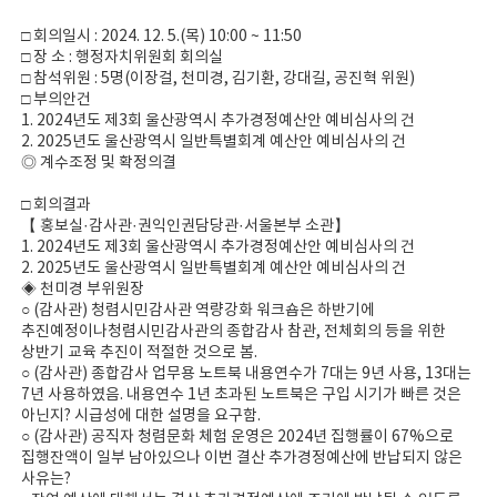
□ 회의일시 : 2024. 12. 5.(목) 10:00 ~ 11:50
□ 장 소 : 행정자치위원회 회의실
□ 참석위원 : 5명(이장걸, 천미경, 김기환, 강대길, 공진혁 위원)
□ 부의안건
1. 2024년도 제3회 울산광역시 추가경정예산안 예비심사의 건
2. 2025년도 울산광역시 일반특별회계 예산안 예비심사의 건
◎ 계수조정 및 확정의결
□ 회의결과
【 홍보실·감사관·권익인권담당관·서울본부 소관】
1. 2024년도 제3회 울산광역시 추가경정예산안 예비심사의 건
2. 2025년도 울산광역시 일반특별회계 예산안 예비심사의 건
◈ 천미경 부위원장
○ (감사관) 청렴시민감사관 역량강화 워크숍은 하반기에
추진예정이나청렴시민감사관의 종합감사 참관, 전체회의 등을 위한
상반기 교육 추진이 적절한 것으로 봄.
○ (감사관) 종합감사 업무용 노트북 내용연수가 7대는 9년 사용, 13대는
7년 사용하였음. 내용연수 1년 초과된 노트북은 구입 시기가 빠른 것은
아닌지? 시급성에 대한 설명을 요구함.
○ (감사관) 공직자 청렴문화 체험 운영은 2024년 집행률이 67%으로
집행잔액이 일부 남아있으나 이번 결산 추가경정예산에 반납되지 않은
사유는?