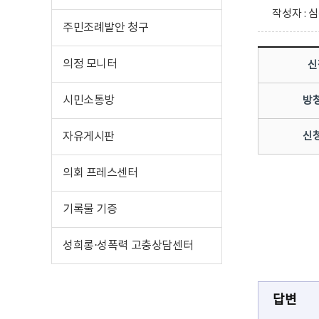
작성자 : 
주민조례발안 청구
의정 모니터
신
시민소통방
방
자유게시판
신
의회 프레스센터
기록물 기증
성희롱⋅성폭력 고충상담센터
답변