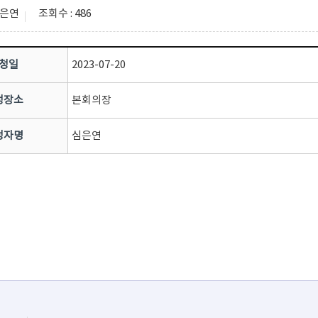
심은연
조회수 : 486
청일
2023-07-20
청장소
본회의장
청자명
심은연