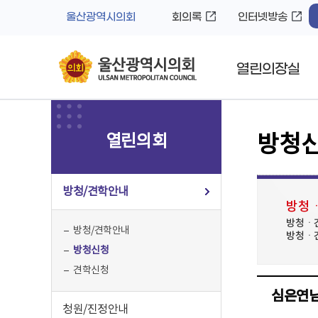
바
로
울산광역시의회
회의록
인터넷방송
로
가
가
기
기
열린의장실
열린의회
방청
방청/견학안내
방청ㆍ
방청ㆍ견
방청/견학안내
방청ㆍ견
방청신청
견학신청
심은연님의
청원/진정안내