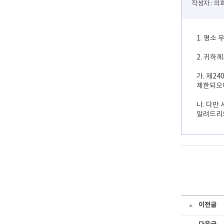
작성자 : 
1. 평소
2. 귀하
가. 제2
제한되오니
나. 다만
알려드리
이전글