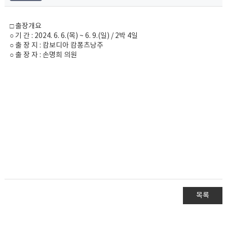
□ 출장개요
○ 기 간 : 2024. 6. 6.(목) ~ 6. 9.(일) / 2박 4일
○ 출 장 지 : 캄보디아 캄퐁츠낭주
○ 출 장 자 : 손명희 의원
목록