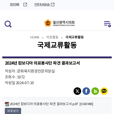
바
로
회의록
인터넷방송
로
가
가
기
기
HOME
의정활동
국제교류활동
국제교류활동
2024년 캄보디아 의료봉사단 파견 결과보고서
작성자 : 문화복지환경전문위원실
조회수 : 1072
작성일 2024-07-10
2024년 캄보디아 의료봉사단 파견 결과보고서.pdf [0.68 MB]
바로보기