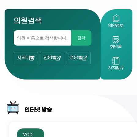
의원검색
의안정보
검색
회의록
지역구별
인명별
정당별
자치법규
인터넷 방송
VOD