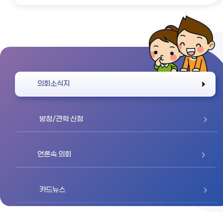
바로가기
의회소식지
방청/견학 신청
언론속 의회
카드뉴스