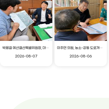
박용걸 예산결산특별위원장, 대공원로 확장공사 현안점검 간담회
이주언 의원, 농소-강동 도로개설 민원 현장 점검
2026-08-07
2026-08-06