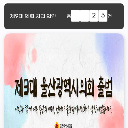
2
5
제9대
의회 처리 의안
총
건