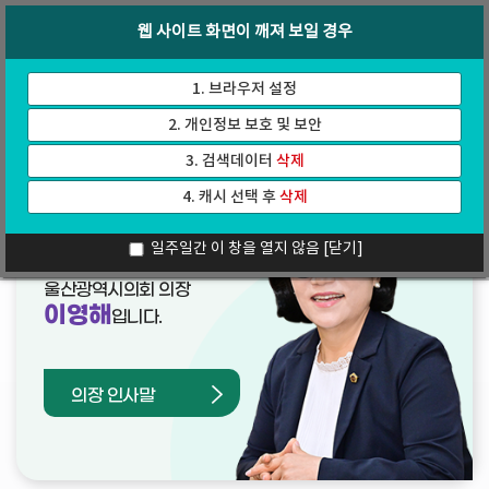
바
로
회의록
인터넷방송
웹 사이트 화면이 깨져 보일 경우
로
가
가
기
기
1. 브라우저 설정
2. 개인정보 보호 및 보안
3. 검색데이터
삭제
4. 캐시 선택 후
삭제
열린의장실
일주일간 이 창을 열지 않음
[닫기]
울산광역시의회 의장
이영해
입니다.
의장 인사말