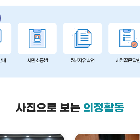
안내
시민소통방
5분자유발언
시정질문답
사진으로 보는
의정활동