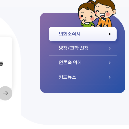
바로가기
의회소식지
방청/견학 신청
언론속 의회
중
카드뉴스