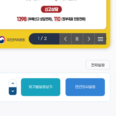
1
/
2
전체일정
회기별일정보기
연간의사일정