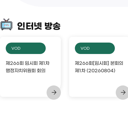
인터넷 방송
VOD
VOD
제266회 임시회 제1차
제266회[임시회] 본회의
행정자치위원회 회의
제1차 (20260804)