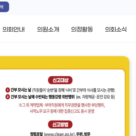
색
의회안내
의원소개
의정활동
의회소식