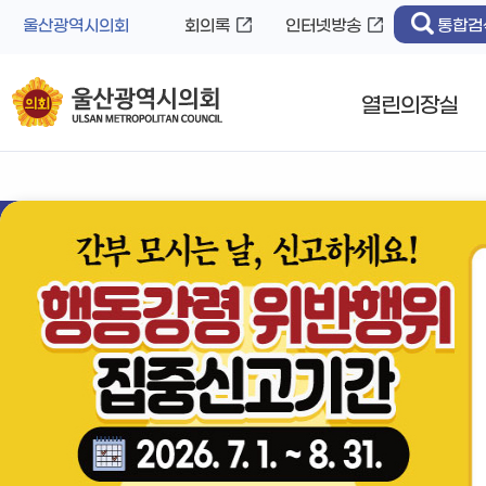
바
로
울산광역시의회
회의록
인터넷방송
통합검
로
가
가
기
기
열린의장실