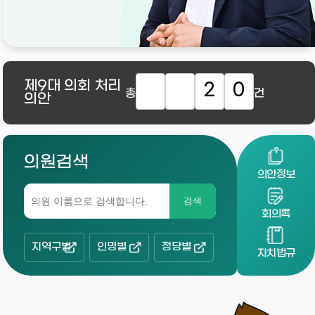
제9대
의회 처리
2
0
총
건
의안
의원검색
의안정보
검색
회의록
지역구별
인명별
정당별
자치법규