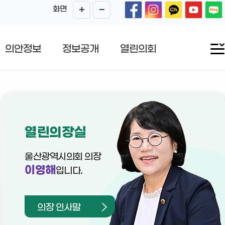
화면
의안정보
정보공개
열린의회
열린의장실
울산광역시의회 의장
이영해
입니다.
의장 인사말