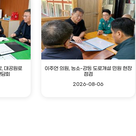
, 대공원로
이주언 의원, 농소-강동 도로개설 민원 현장
간담회
점검
2026-08-06