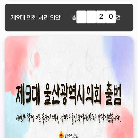
2
0
제9대
의회 처리 의안
총
건