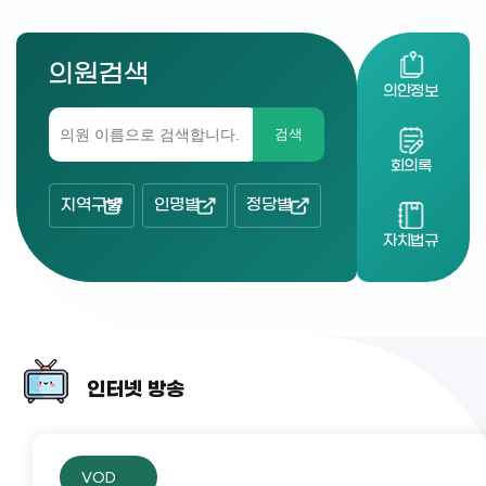
의원검색
의안정보
검색
회의록
지역구별
인명별
정당별
자치법규
인터넷 방송
VOD