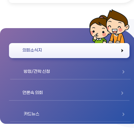
바로가기
의회소식지
방청/견학 신청
언론속 의회
카드뉴스