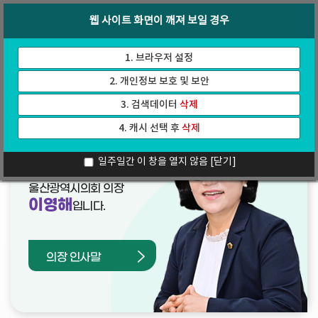
바
로
회의록
인터넷방송
웹 사이트 화면이 깨져 보일 경우
로
가
가
기
기
1. 브라우저 설정
2. 개인정보 보호 및 보안
3. 검색데이터
삭제
4. 캐시 선택 후
삭제
열린의장실
일주일간 이 창을 열지 않음
[닫기]
울산광역시의회 의장
이영해
입니다.
의장 인사말