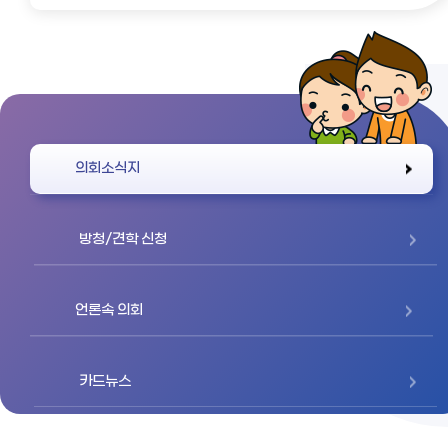
바로가기
의회소식지
방청/견학 신청
언론속 의회
카드뉴스