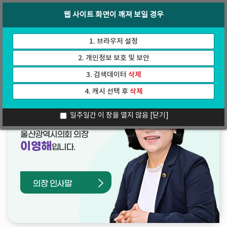
바
로
회의록
인터넷방송
웹 사이트 화면이 깨져 보일 경우
로
가
가
기
기
1. 브라우저 설정
2. 개인정보 보호 및 보안
3. 검색데이터
삭제
4. 캐시 선택 후
삭제
열린의장실
일주일간 이 창을 열지 않음
[닫기]
울산광역시의회 의장
이영해
입니다.
의장 인사말