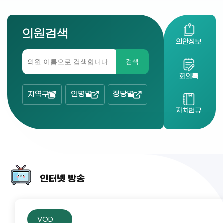
의원검색
의안정보
검색
회의록
지역구별
인명별
정당별
자치법규
인터넷 방송
VOD