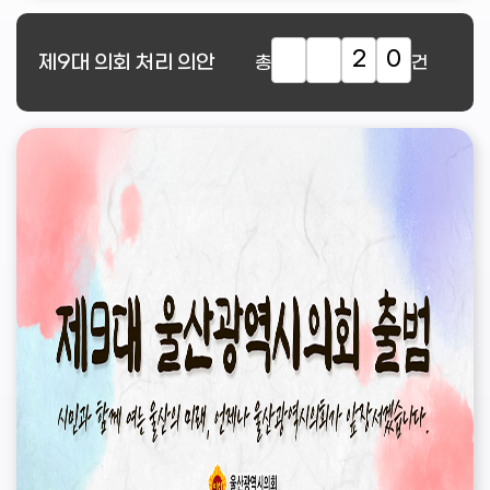
2
0
제9대
의회 처리 의안
총
건