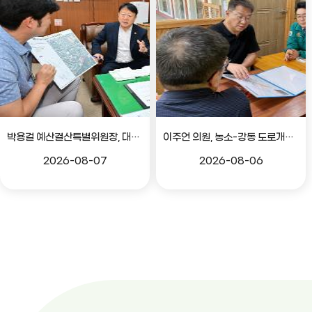
박용걸 예산결산특별위원장, 대공원로 확장공사 현안점검 간담회
이주언 의원, 농소-강동 도로개설 민원 현장 점검
2026-08-07
2026-08-06