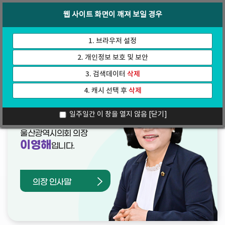
바
로
회의록
인터넷방송
웹 사이트 화면이 깨져 보일 경우
로
가
가
기
기
1. 브라우저 설정
2. 개인정보 보호 및 보안
3. 검색데이터
삭제
4. 캐시 선택 후
삭제
열린의장실
일주일간 이 창을 열지 않음
[닫기]
울산광역시의회 의장
이영해
입니다.
의장 인사말