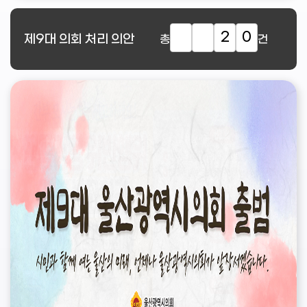
2
0
제9대
의회 처리 의안
총
건