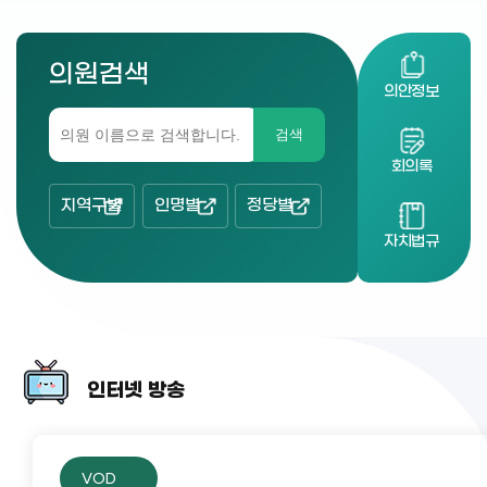
의원검색
의안정보
검색
회의록
지역구별
인명별
정당별
자치법규
인터넷 방송
VOD