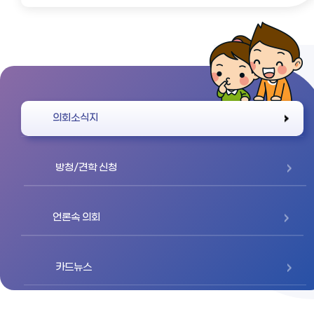
바로가기
의회소식지
방청/견학 신청
언론속 의회
카드뉴스