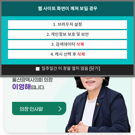
바
로
회의록
인터넷방송
웹 사이트 화면이 깨져 보일 경우
로
가
가
기
기
1. 브라우저 설정
2. 개인정보 보호 및 보안
3. 검색데이터
삭제
4. 캐시 선택 후
삭제
열린의장실
일주일간 이 창을 열지 않음
[닫기]
울산광역시의회 의장
이영해
입니다.
의장 인사말