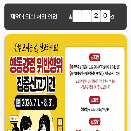
2
0
제9대
의회 처리 의안
총
건