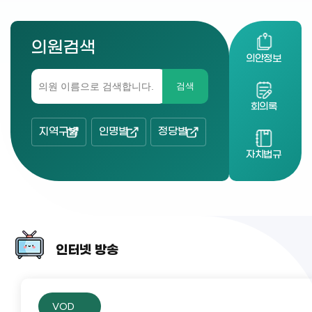
의원검색
의안정보
검색
회의록
지역구별
인명별
정당별
자치법규
인터넷 방송
VOD