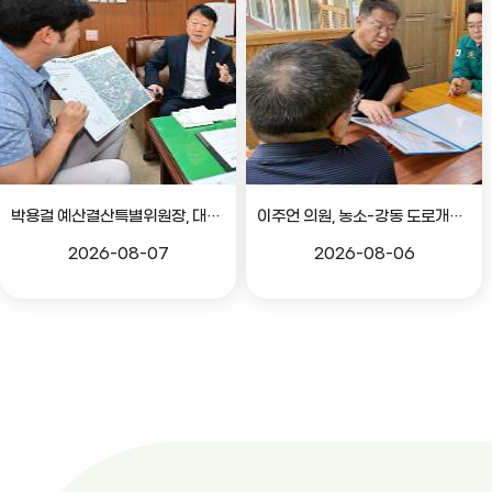
박용걸 예산결산특별위원장, 대공원로 확장공사 현안점검 간담회
이주언 의원, 농소-강동 도로개설 민원 현장 점검
2026-08-07
2026-08-06