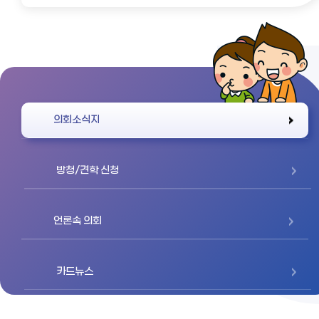
바로가기
의회소식지
방청/견학 신청
언론속 의회
카드뉴스