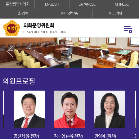
울산광역시의회
ENGLISH
JAPANESE
CHINESE
바
로
로
가
회의록
인터넷방송
인트라넷
가
기
기
의회운영위원회
ULSAN METROPOLITAN COUNCIL
의원프로필
공진혁 (위원장)
김대영 (부위원장)
권영애 (위원)
김남이 