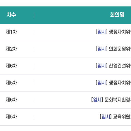
차수
회의명
제1차
[
임시
] 행정자치
제2차
[
임시
] 의회운영
제6차
[
임시
] 산업건설
제5차
[
임시
] 행정자치
제6차
[
임시
] 문화복지환
제5차
[
임시
] 교육위원