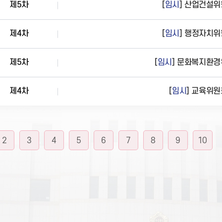
제5차
[
임시
] 산업건설
제4차
[
임시
] 행정자치
제5차
[
임시
] 문화복지환
제4차
[
임시
] 교육위원
2
3
4
5
6
7
8
9
10