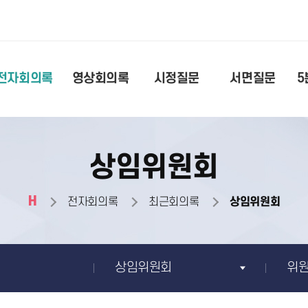
전자회의록
영상회의록
시정질문
서면질문
5
상임위원회
H
전자회의록
최근회의록
상임위원회
상임위원회
위