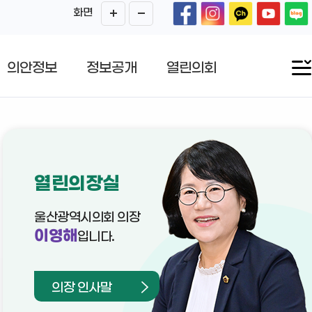
화면
의안정보
정보공개
열린의회
열린의장실
울산광역시의회 의장
이영해
입니다.
의장 인사말