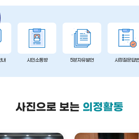
안내
시민소통방
5분자유발언
시정질문답
사진으로 보는
의정활동