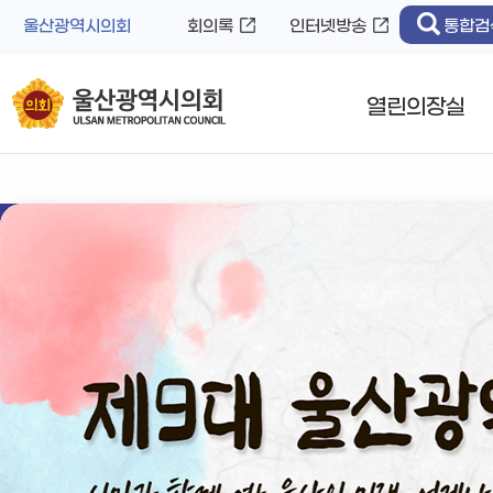
바
로
울산광역시의회
회의록
인터넷방송
통합검
로
가
가
기
기
열린의장실