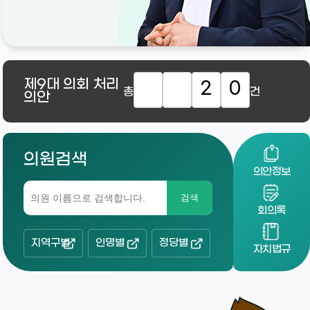
제9대
의회 처리
2
0
총
건
의안
의원검색
의안정보
검색
회의록
지역구별
인명별
정당별
자치법규