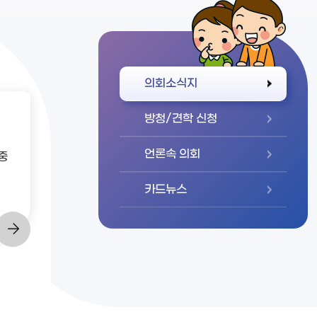
바로가기
의회소식지
방청/견학 신청
언론속 의회
중
카드뉴스