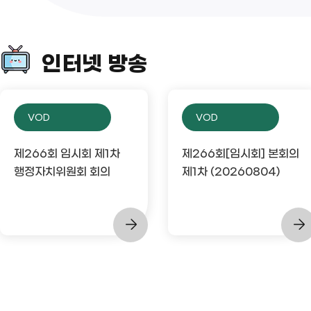
인터넷 방송
VOD
VOD
제266회 임시회 제1차
제266회[임시회] 본회의
행정자치위원회 회의
제1차 (20260804)