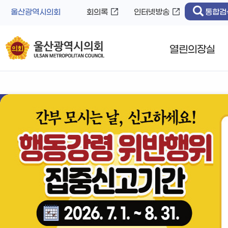
바
로
울산광역시의회
회의록
인터넷방송
통합검
로
가
가
기
기
열린의장실