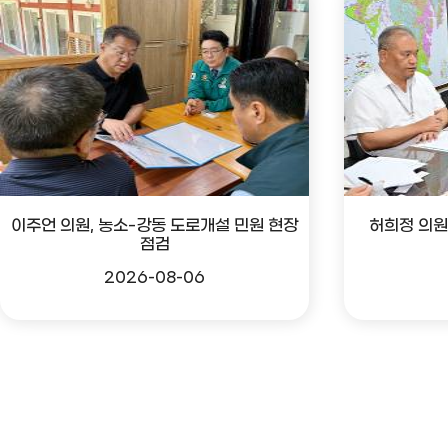
이주언 의원, 농소-강동 도로개설 민원 현장
허희정 의원
점검
2026-08-06