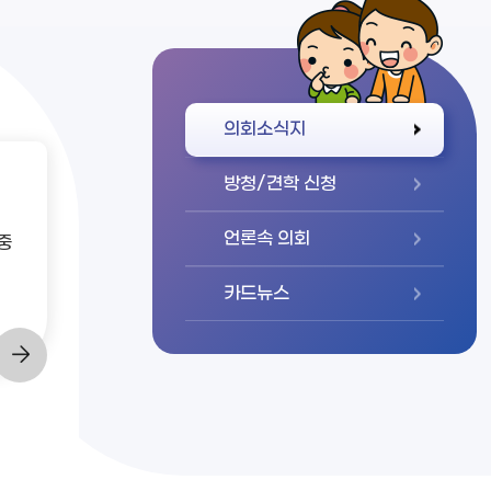
바로가기
의회소식지
방청/견학 신청
언론속 의회
중
카드뉴스