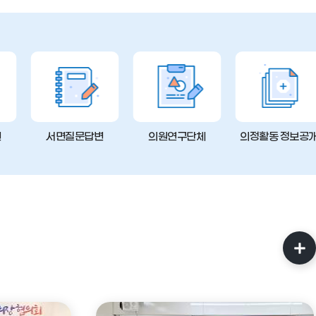
변
서면질문답변
의원연구단체
의정활동 정보공