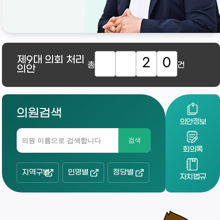
제9대
의회 처리
2
0
총
건
의안
의원검색
의안정보
검색
회의록
지역구별
인명별
정당별
자치법규