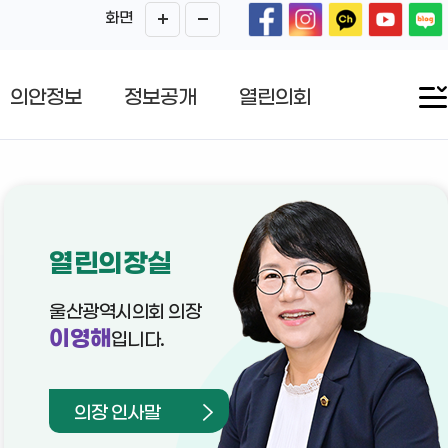
화면
의안정보
정보공개
열린의회
열린의장실
울산광역시의회 의장
이영해
입니다.
의장 인사말