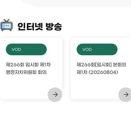
인터넷 방송
VOD
VOD
제266회 임시회 제1차
제266회[임시회] 본회의
행정자치위원회 회의
제1차 (20260804)