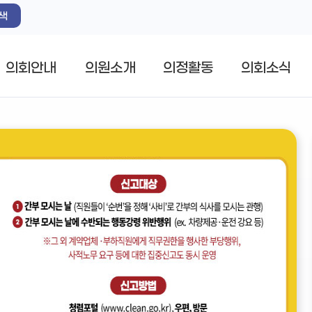
색
의회안내
의원소개
의정활동
의회소식