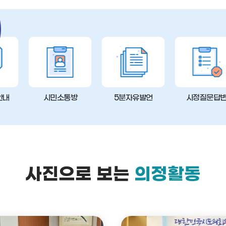
안내
시민소통방
5분자유발언
시정질문답
사진으로 보는
의정활동