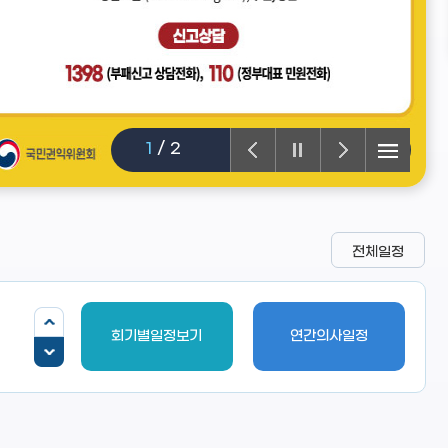
2
/
2
전체일정
회기별일정보기
연간의사일정