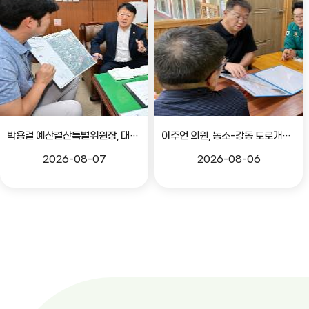
박용걸 예산결산특별위원장, 대공원로 확장공사 현안점검 간담회
이주언 의원, 농소-강동 도로개설 민원 현장 점검
2026-08-07
2026-08-06