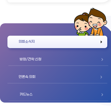
바로가기
의회소식지
방청/견학 신청
언론속 의회
카드뉴스