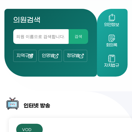
의원검색
의안정보
검색
회의록
지역구별
인명별
정당별
자치법규
인터넷 방송
VOD