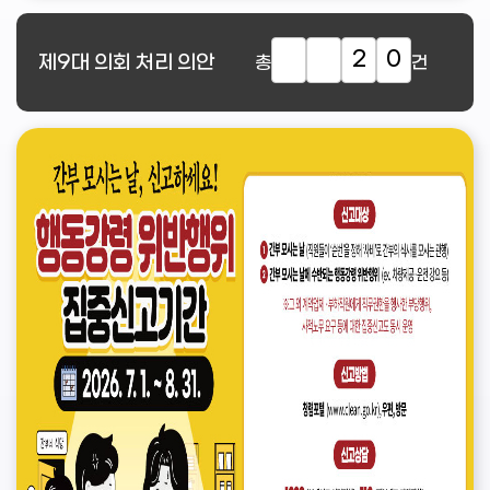
2
0
제9대
의회 처리 의안
총
건