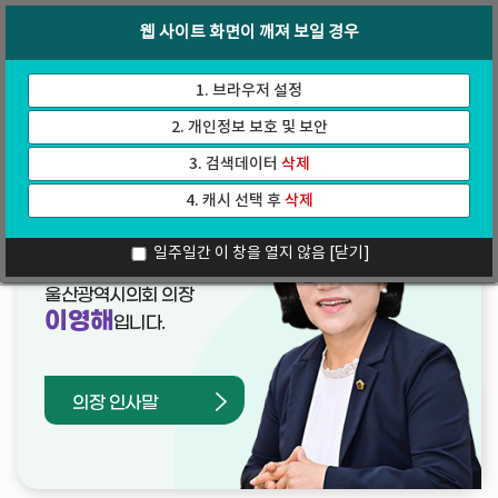
바
로
회의록
인터넷방송
웹 사이트 화면이 깨져 보일 경우
로
가
가
기
기
1. 브라우저 설정
2. 개인정보 보호 및 보안
3. 검색데이터
삭제
4. 캐시 선택 후
삭제
열린의장실
일주일간 이 창을 열지 않음
[닫기]
울산광역시의회 의장
이영해
입니다.
의장 인사말