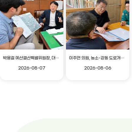
박용걸 예산결산특별위원장, 대공원로 확장공사 현안점검 간담회
이주언 의원, 농소-강동 도로개설 민원 현장 점검
2026-08-07
2026-08-06