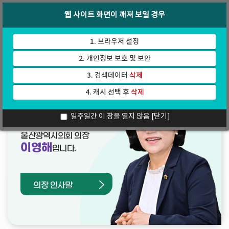
바
로
회의록
인터넷방송
웹 사이트 화면이 깨져 보일 경우
로
가
가
기
기
1. 브라우저 설정
2. 개인정보 보호 및 보안
3. 검색데이터
삭제
4. 캐시 선택 후
삭제
열린의장실
일주일간 이 창을 열지 않음
[닫기]
울산광역시의회 의장
이영해
입니다.
의장 인사말