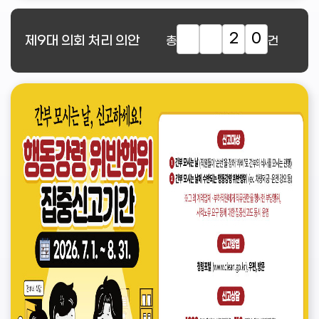
2
0
제9대
의회 처리 의안
총
건