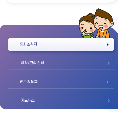
바로가기
의회소식지
방청/견학 신청
언론속 의회
카드뉴스