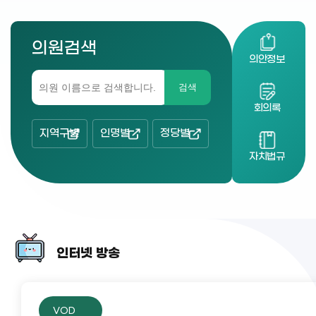
의원검색
의안정보
검색
회의록
지역구별
인명별
정당별
자치법규
인터넷 방송
VOD