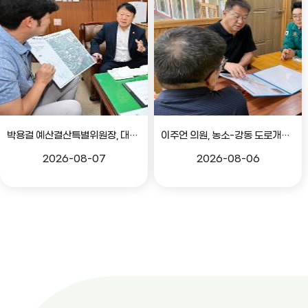
박용걸 예산결산특별위원장, 대공원로 확장공사 현안점검 간담회
이주언 의원, 농소-강동 도로개설 민원 현장 점검
2026-08-07
2026-08-06