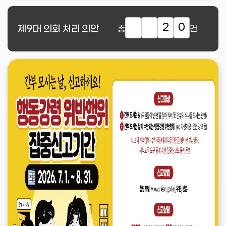
2
0
제9대
의회 처리 의안
총
건