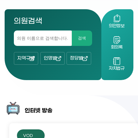
의원검색
의안정보
검색
회의록
지역구별
인명별
정당별
자치법규
인터넷 방송
VOD