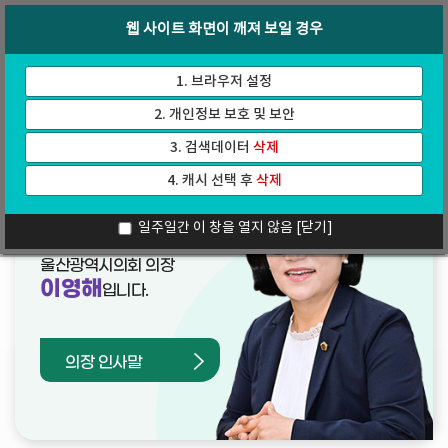
바
로
회의록
인터넷방송
웹 사이트 화면이 깨져 보일 경우
로
가
가
기
기
1. 브라우저 설정
2. 개인정보 보호 및 보안
3. 검색데이터
삭제
4. 캐시 선택 후
삭제
열린의장실
일주일간 이 창을 열지 않음
[닫기]
울산광역시의회 의장
이영해
입니다.
의장 인사말