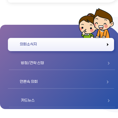
바로가기
의회소식지
방청/견학 신청
언론속 의회
카드뉴스