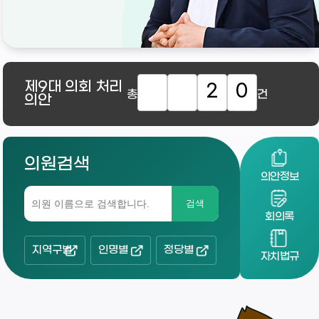
제9대
의회 처리
2
0
총
건
의안
의원검색
의안정보
검색
회의록
지역구별
인명별
정당별
자치법규