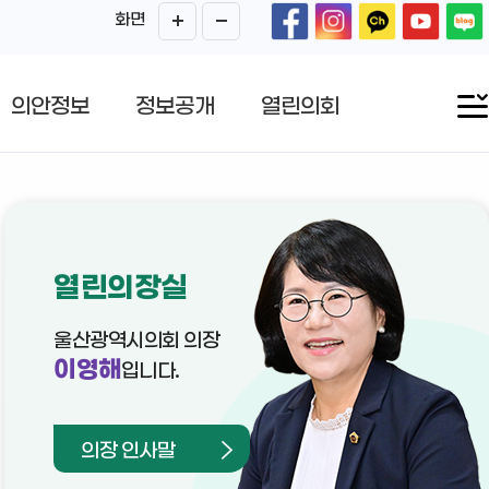
화면
의안정보
정보공개
열린의회
열린의장실
울산광역시의회 의장
이영해
입니다.
의장 인사말