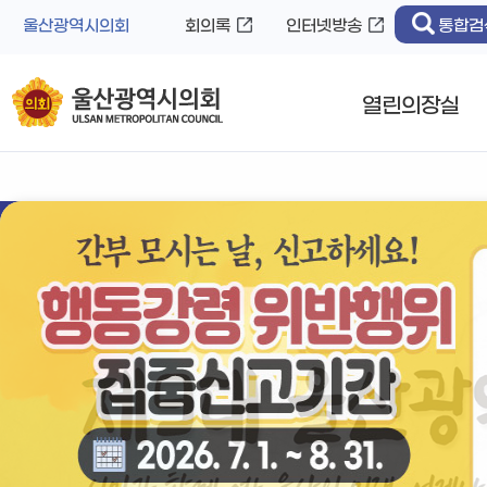
바
로
울산광역시의회
회의록
인터넷방송
통합검
로
가
가
기
기
열린의장실