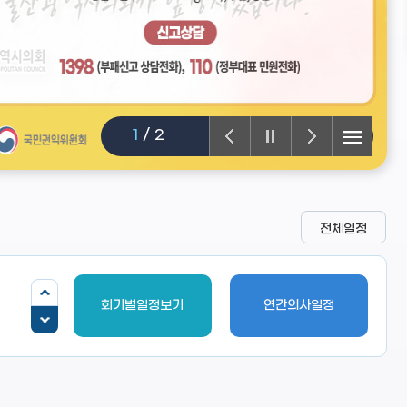
2
/
2
전체일정
회기별일정보기
연간의사일정