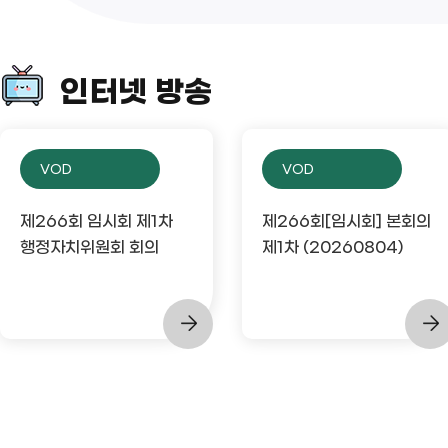
인터넷 방송
VOD
VOD
제266회 임시회 제1차
제266회[임시회] 본회의
행정자치위원회 회의
제1차 (20260804)