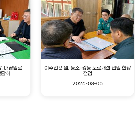
, 대공원로
이주언 의원, 농소-강동 도로개설 민원 현장
간담회
점검
2026-08-06