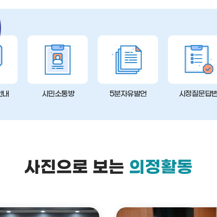
안내
시민소통방
5분자유발언
시정질문답
사진으로 보는
의정활동