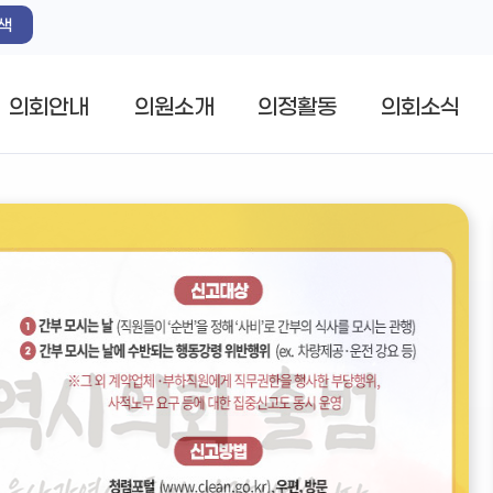
색
의회안내
의원소개
의정활동
의회소식