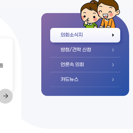
바로가기
의회소식지
방청/견학 신청
언론속 의회
중
카드뉴스