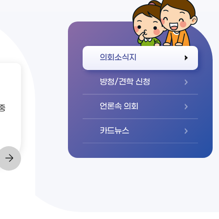
바로가기
의회소식지
방청/견학 신청
언론속 의회
중
카드뉴스