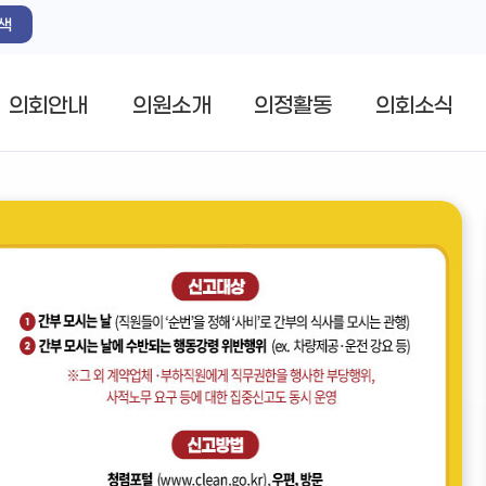
색
의회안내
의원소개
의정활동
의회소식