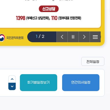
2
/
2
전체일정
회기별일정보기
연간의사일정