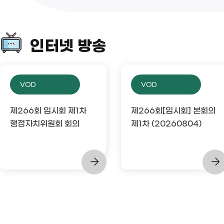
인터넷 방송
VOD
VOD
제266회 임시회 제1차
제266회[임시회] 본회의
행정자치위원회 회의
제1차 (20260804)