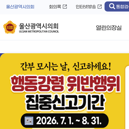
바
로
울산광역시의회
회의록
인터넷방송
통합검
로
가
가
기
기
열린의장실