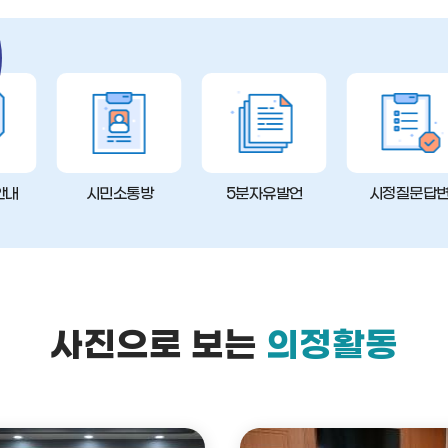
안내
시민소통방
5분자유발언
시정질문답
사진으로 보는
의정활동