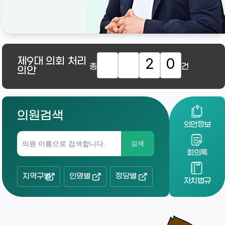
제9대
의회 처리
2
0
총
건
의안
의원검색
의안정보
검색
회의록
지역구별
인명별
정당별
자치법규