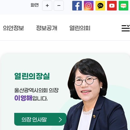
화면
의안정보
정보공개
열린의회
열린의장실
울산광역시의회 의장
이영해
입니다.
의장 인사말