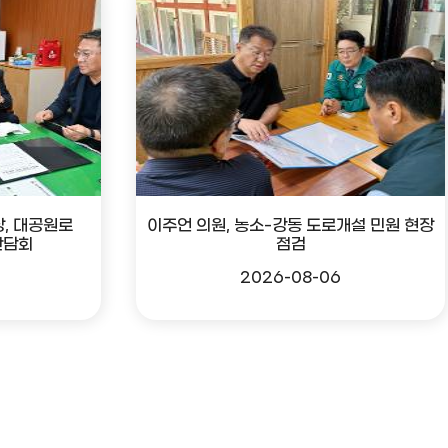
, 대공원로
이주언 의원, 농소-강동 도로개설 민원 현장
간담회
점검
2026-08-06