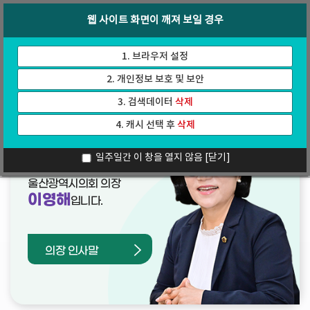
바
로
회의록
인터넷방송
웹 사이트 화면이 깨져 보일 경우
로
가
가
기
기
1. 브라우저 설정
2. 개인정보 보호 및 보안
3. 검색데이터
삭제
4. 캐시 선택 후
삭제
열린의장실
일주일간 이 창을 열지 않음
[닫기]
울산광역시의회 의장
이영해
입니다.
의장 인사말