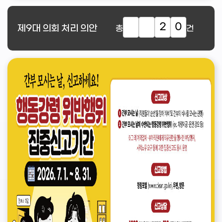
2
0
제9대
의회 처리 의안
총
건