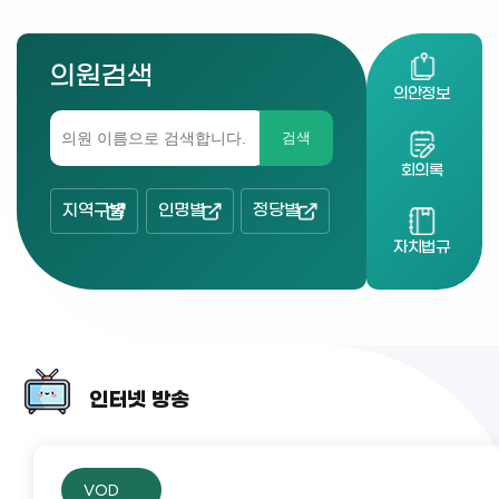
의원검색
의안정보
검색
회의록
지역구별
인명별
정당별
자치법규
인터넷 방송
VOD