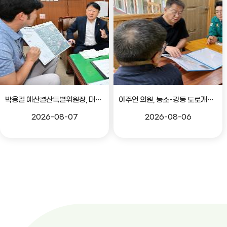
박용걸 예산결산특별위원장, 대공원로 확장공사 현안점검 간담회
이주언 의원, 농소-강동 도로개설 민원 현장 점검
2026-08-07
2026-08-06