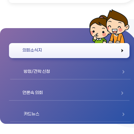
바로가기
의회소식지
방청/견학 신청
언론속 의회
카드뉴스