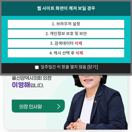
바
로
회의록
인터넷방송
웹 사이트 화면이 깨져 보일 경우
로
가
가
기
기
1. 브라우저 설정
2. 개인정보 보호 및 보안
3. 검색데이터
삭제
4. 캐시 선택 후
삭제
열린의장실
일주일간 이 창을 열지 않음
[닫기]
울산광역시의회 의장
이영해
입니다.
의장 인사말