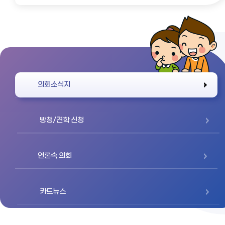
바로가기
의회소식지
방청/견학 신청
언론속 의회
카드뉴스