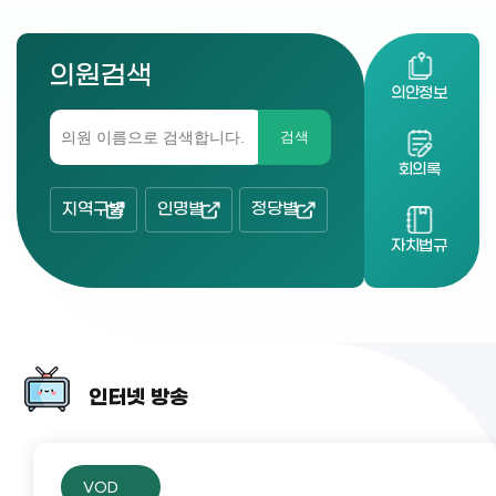
의원검색
의안정보
검색
회의록
지역구별
인명별
정당별
자치법규
인터넷 방송
VOD