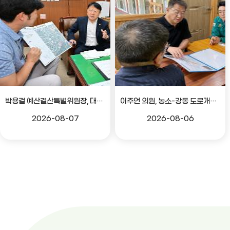
박용걸 예산결산특별위원장, 대공원로 확장공사 현안점검 간담회
이주언 의원, 농소-강동 도로개설 민원 현장 점검
2026-08-07
2026-08-06