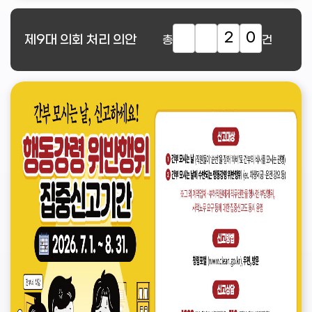
2
0
제9대
의회 처리 의안
총
건