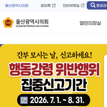
바
로
울산광역시의회
회의록
인터넷방송
통합검
로
가
가
기
기
열린의장실