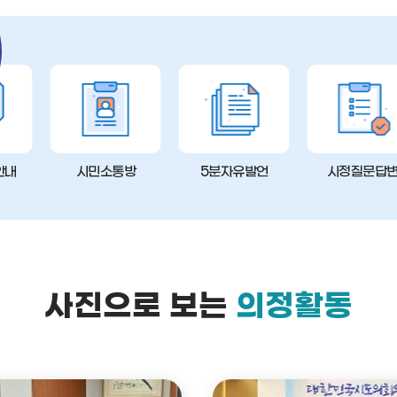
안내
시민소통방
5분자유발언
시정질문답
사진으로 보는
의정활동