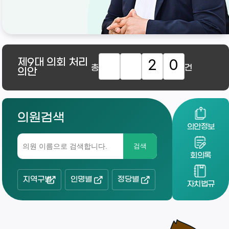
제9대
의회 처리
2
0
총
건
의안
의원검색
의안정보
검색
회의록
지역구별
인명별
정당별
자치법규