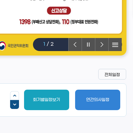
1
/
2
전체일정
회기별일정보기
연간의사일정