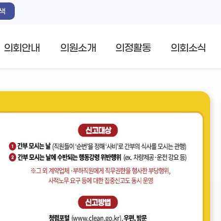
색
의회안내
의원소개
의정활동
의회소식