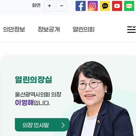
화면
의안정보
정보공개
열린의회
열린의장실
울산광역시의회 의장
이영해
입니다.
의장 인사말