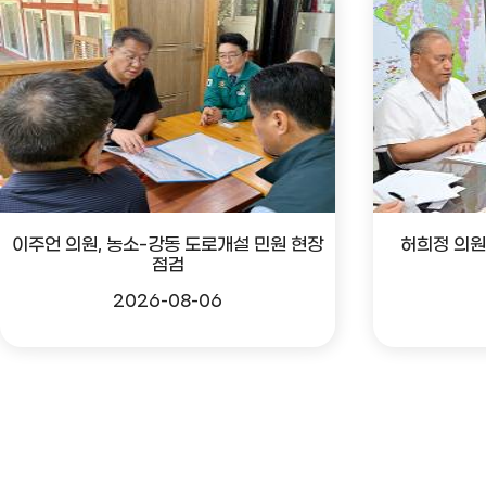
이주언 의원, 농소-강동 도로개설 민원 현장
허희정 의원
점검
2026-08-06