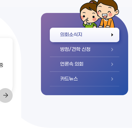
바로가기
의회소식지
방청/견학 신청
언론속 의회
중
카드뉴스