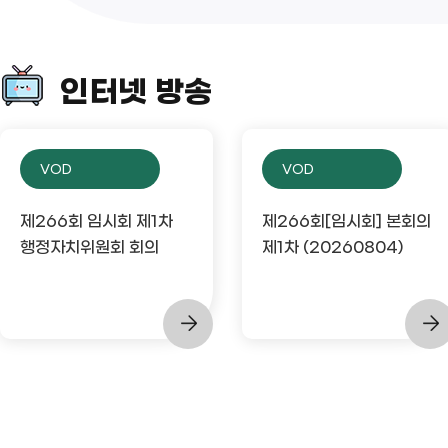
인터넷 방송
VOD
VOD
제266회 임시회 제1차
제266회[임시회] 본회의
행정자치위원회 회의
제1차 (20260804)