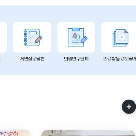
변
서면질문답변
의원연구단체
의정활동 정보공