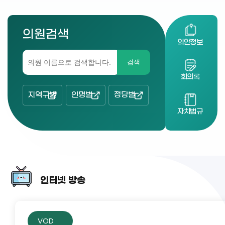
의원검색
의안정보
검색
회의록
지역구별
인명별
정당별
자치법규
인터넷 방송
VOD