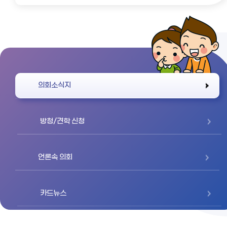
바로가기
의회소식지
방청/견학 신청
언론속 의회
카드뉴스