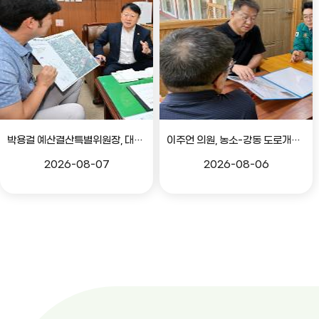
박용걸 예산결산특별위원장, 대공원로 확장공사 현안점검 간담회
이주언 의원, 농소-강동 도로개설 민원 현장 점검
2026-08-07
2026-08-06