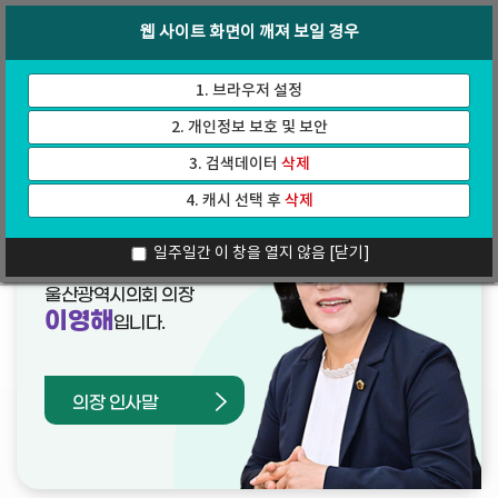
바
로
회의록
인터넷방송
웹 사이트 화면이 깨져 보일 경우
로
가
가
기
기
1. 브라우저 설정
2. 개인정보 보호 및 보안
3. 검색데이터
삭제
4. 캐시 선택 후
삭제
열린의장실
일주일간 이 창을 열지 않음
[닫기]
울산광역시의회 의장
이영해
입니다.
의장 인사말