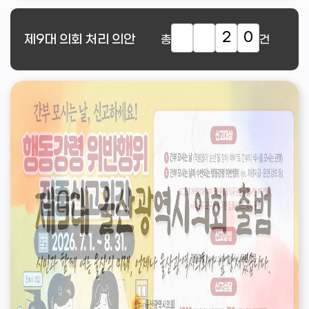
2
0
제9대
의회 처리 의안
총
건