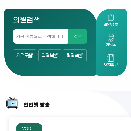
의원검색
의안정보
검색
회의록
지역구별
인명별
정당별
자치법규
인터넷 방송
VOD