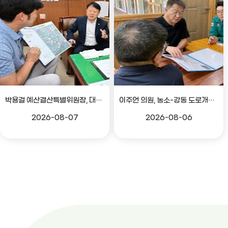
박용걸 예산결산특별위원장, 대공원로 확장공사 현안점검 간담회
이주언 의원, 농소-강동 도로개설 민원 현장 점검
2026-08-07
2026-08-06