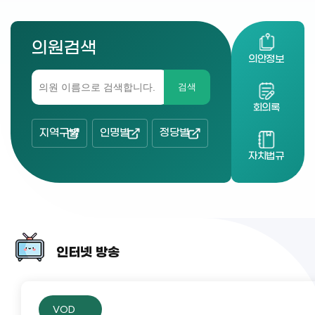
의원검색
의안정보
검색
회의록
지역구별
인명별
정당별
자치법규
인터넷 방송
VOD