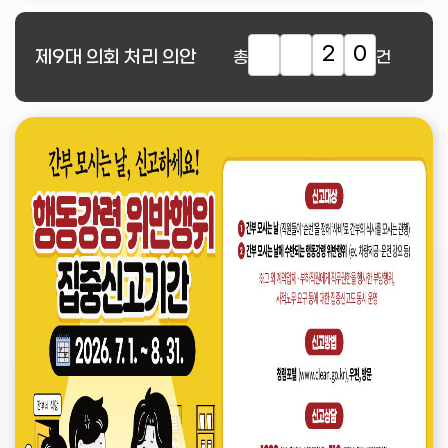
2
0
제9대
의회 처리 의안
총
건