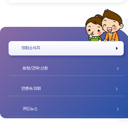
바로가기
의회소식지
방청/견학 신청
언론속 의회
카드뉴스