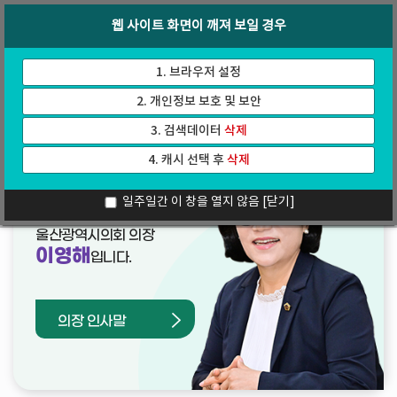
바
로
회의록
인터넷방송
웹 사이트 화면이 깨져 보일 경우
로
가
가
기
기
1. 브라우저 설정
2. 개인정보 보호 및 보안
3. 검색데이터
삭제
4. 캐시 선택 후
삭제
열린의장실
일주일간 이 창을 열지 않음
[닫기]
울산광역시의회 의장
이영해
입니다.
의장 인사말