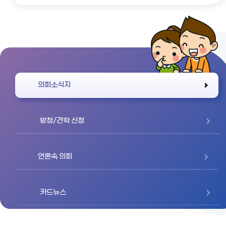
바로가기
의회소식지
방청/견학 신청
언론속 의회
카드뉴스