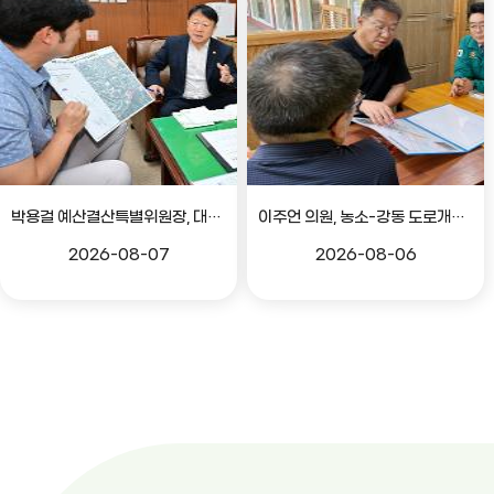
박용걸 예산결산특별위원장, 대공원로 확장공사 현안점검 간담회
이주언 의원, 농소-강동 도로개설 민원 현장 점검
2026-08-07
2026-08-06