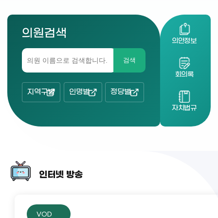
의원검색
의안정보
검색
회의록
지역구별
인명별
정당별
자치법규
인터넷 방송
VOD