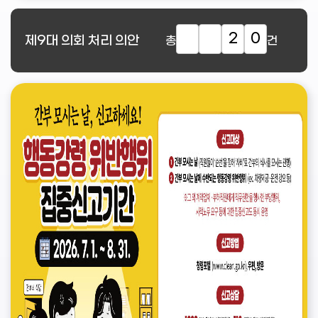
2
0
제9대
의회 처리 의안
총
건