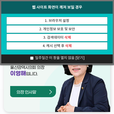
바
로
회의록
인터넷방송
웹 사이트 화면이 깨져 보일 경우
로
가
가
기
기
1. 브라우저 설정
2. 개인정보 보호 및 보안
3. 검색데이터
삭제
4. 캐시 선택 후
삭제
열린의장실
일주일간 이 창을 열지 않음
[닫기]
울산광역시의회 의장
이영해
입니다.
의장 인사말