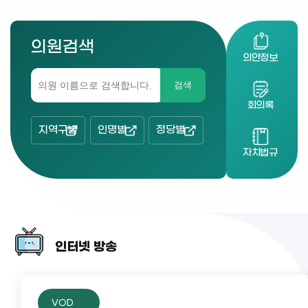
의원검색
의안정보
검색
회의록
지역구별
인명별
정당별
자치법규
인터넷 방송
VOD