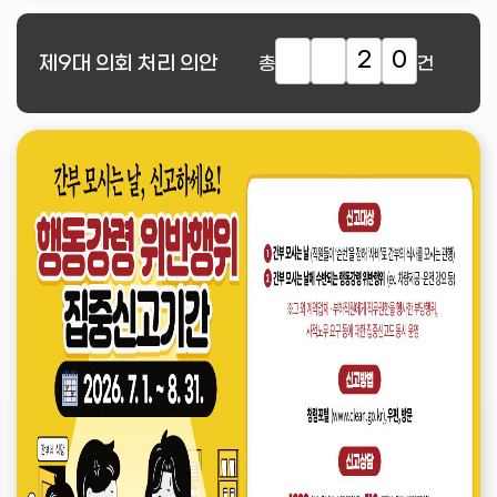
2
0
제9대
의회 처리 의안
총
건