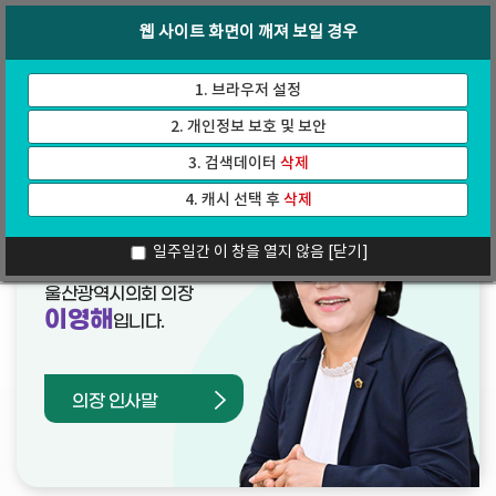
바
로
회의록
인터넷방송
웹 사이트 화면이 깨져 보일 경우
로
가
가
기
기
1. 브라우저 설정
2. 개인정보 보호 및 보안
3. 검색데이터
삭제
4. 캐시 선택 후
삭제
열린의장실
일주일간 이 창을 열지 않음
[닫기]
울산광역시의회 의장
이영해
입니다.
의장 인사말