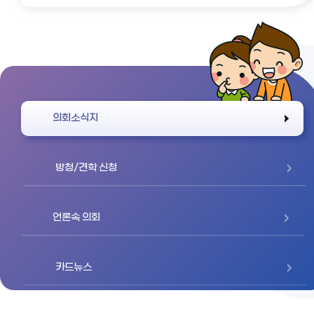
바로가기
의회소식지
방청/견학 신청
언론속 의회
카드뉴스