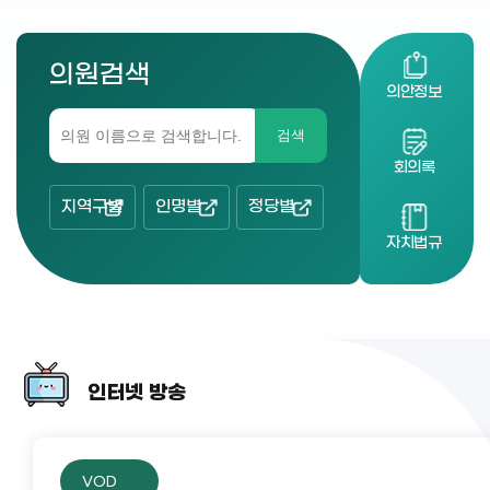
의원검색
의안정보
검색
회의록
지역구별
인명별
정당별
자치법규
인터넷 방송
VOD