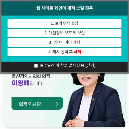
바
로
회의록
인터넷방송
웹 사이트 화면이 깨져 보일 경우
로
가
가
기
기
1. 브라우저 설정
2. 개인정보 보호 및 보안
3. 검색데이터
삭제
4. 캐시 선택 후
삭제
열린의장실
일주일간 이 창을 열지 않음
[닫기]
울산광역시의회 의장
이영해
입니다.
의장 인사말