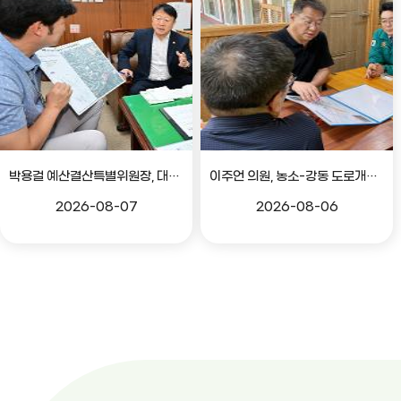
박용걸 예산결산특별위원장, 대공원로 확장공사 현안점검 간담회
이주언 의원, 농소-강동 도로개설 민원 현장 점검
2026-08-07
2026-08-06