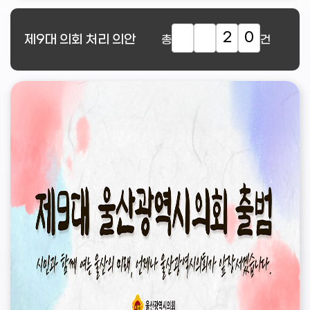
2
0
제9대
의회 처리 의안
총
건