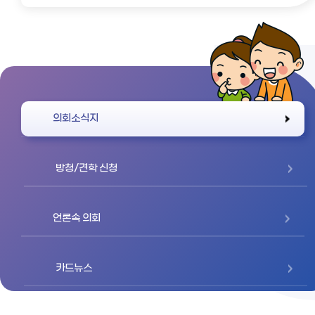
바로가기
의회소식지
방청/견학 신청
언론속 의회
카드뉴스