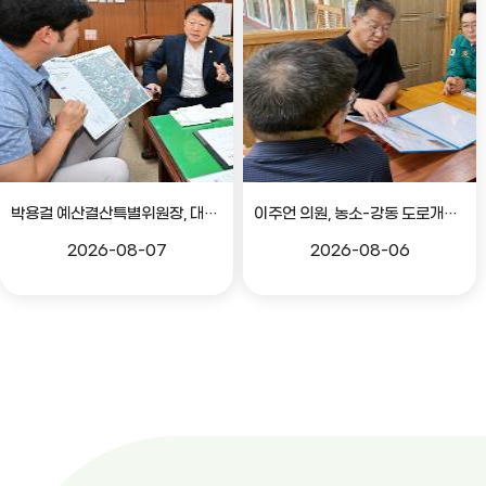
박용걸 예산결산특별위원장, 대공원로 확장공사 현안점검 간담회
이주언 의원, 농소-강동 도로개설 민원 현장 점검
2026-08-07
2026-08-06