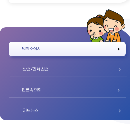
바로가기
의회소식지
방청/견학 신청
언론속 의회
카드뉴스