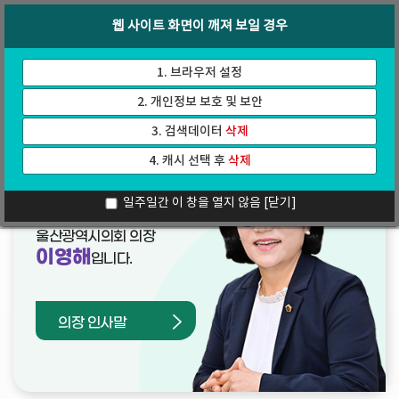
바
로
회의록
인터넷방송
웹 사이트 화면이 깨져 보일 경우
로
가
가
기
기
1. 브라우저 설정
2. 개인정보 보호 및 보안
3. 검색데이터
삭제
4. 캐시 선택 후
삭제
열린의장실
일주일간 이 창을 열지 않음
[닫기]
울산광역시의회 의장
이영해
입니다.
의장 인사말