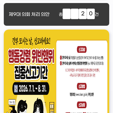
2
0
제9대
의회 처리 의안
총
건