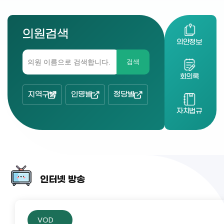
의원검색
의안정보
검색
회의록
지역구별
인명별
정당별
자치법규
인터넷 방송
VOD