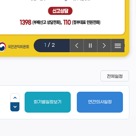
1
/
2
전체일정
회기별일정보기
연간의사일정