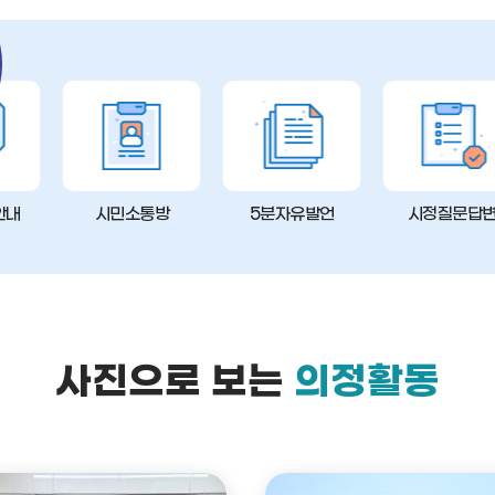
안내
시민소통방
5분자유발언
시정질문답
사진으로 보는
의정활동