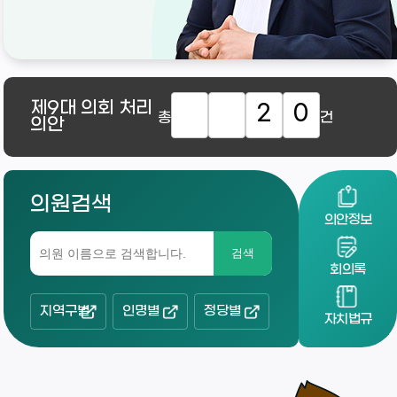
제9대
의회 처리
2
0
총
건
의안
의원검색
의안정보
검색
회의록
지역구별
인명별
정당별
자치법규