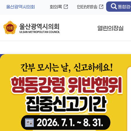
바
로
울산광역시의회
회의록
인터넷방송
통합검
로
가
가
기
기
열린의장실