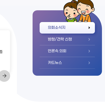
바로가기
의회소식지
방청/견학 신청
언론속 의회
중
카드뉴스