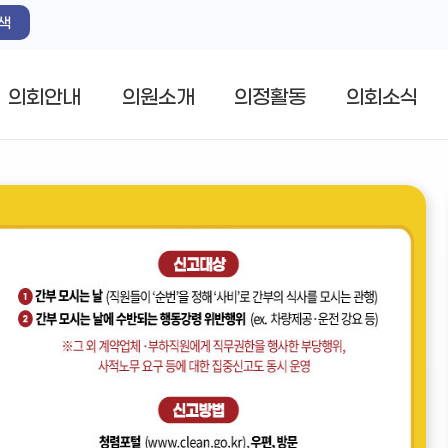
색
의회안내
의원소개
의정활동
의회소식