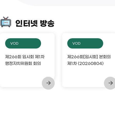
인터넷 방송
VOD
VOD
제266회 임시회 제1차
제266회[임시회] 본회의
행정자치위원회 회의
제1차 (20260804)