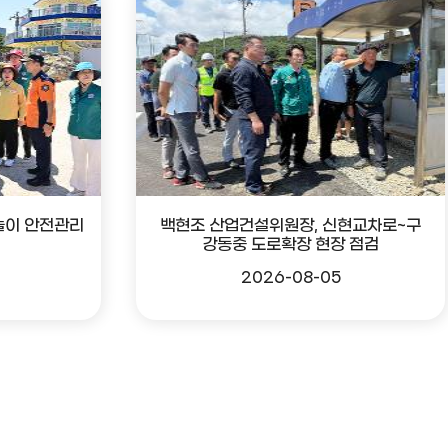
놀이 안전관리
백현조 산업건설위원장, 신현교차로~구
강동중 도로확장 현장 점검
2026-08-05