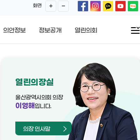
화면
의안정보
정보공개
열린의회
열린의장실
울산광역시의회 의장
이영해
입니다.
의장 인사말