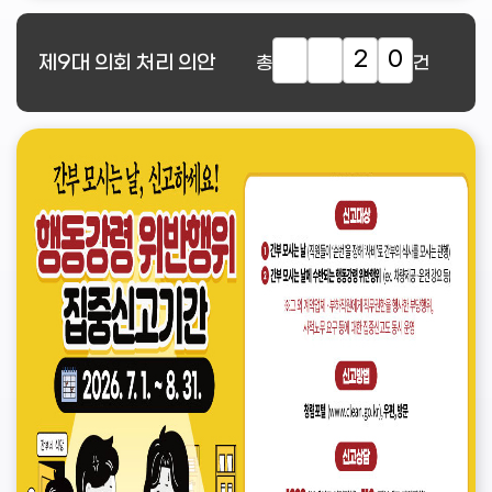
2
0
제9대
의회 처리 의안
총
건