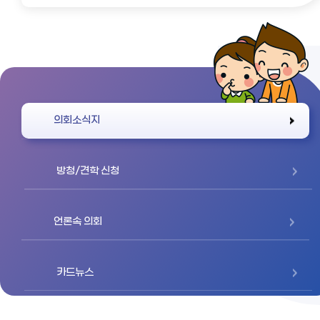
바로가기
의회소식지
방청/견학 신청
언론속 의회
카드뉴스