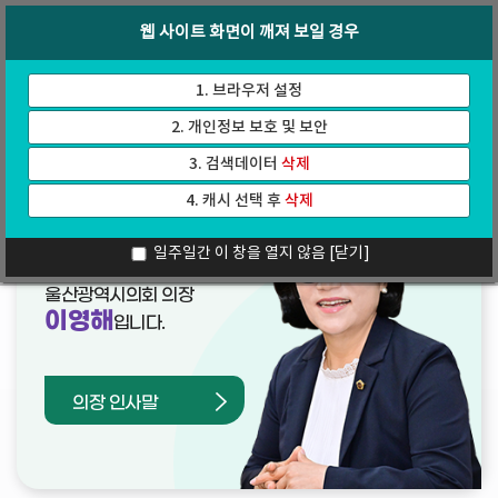
바
로
회의록
인터넷방송
웹 사이트 화면이 깨져 보일 경우
로
가
가
기
기
1. 브라우저 설정
2. 개인정보 보호 및 보안
3. 검색데이터
삭제
4. 캐시 선택 후
삭제
열린의장실
일주일간 이 창을 열지 않음
[닫기]
울산광역시의회 의장
이영해
입니다.
의장 인사말