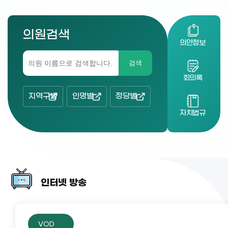
의원검색
의안정보
검색
회의록
지역구별
인명별
정당별
자치법규
인터넷 방송
VOD