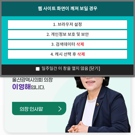
바
로
회의록
인터넷방송
웹 사이트 화면이 깨져 보일 경우
로
가
가
기
기
1. 브라우저 설정
2. 개인정보 보호 및 보안
3. 검색데이터
삭제
4. 캐시 선택 후
삭제
열린의장실
일주일간 이 창을 열지 않음
[닫기]
울산광역시의회 의장
이영해
입니다.
의장 인사말