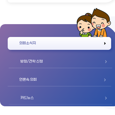
바로가기
의회소식지
방청/견학 신청
언론속 의회
카드뉴스