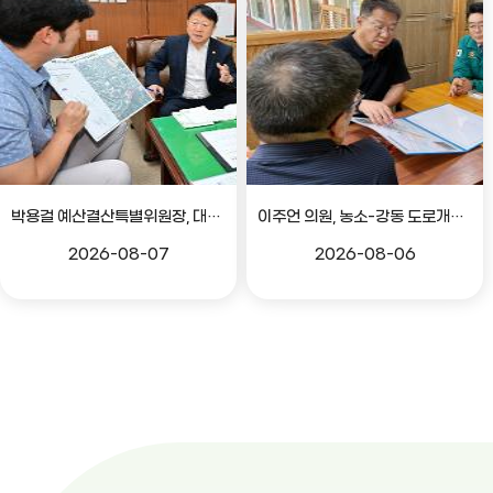
박용걸 예산결산특별위원장, 대공원로 확장공사 현안점검 간담회
이주언 의원, 농소-강동 도로개설 민원 현장 점검
2026-08-07
2026-08-06