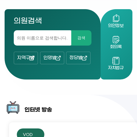
의원검색
의안정보
검색
회의록
지역구별
인명별
정당별
자치법규
인터넷 방송
VOD