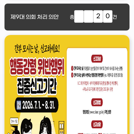
2
0
제9대
의회 처리 의안
총
건