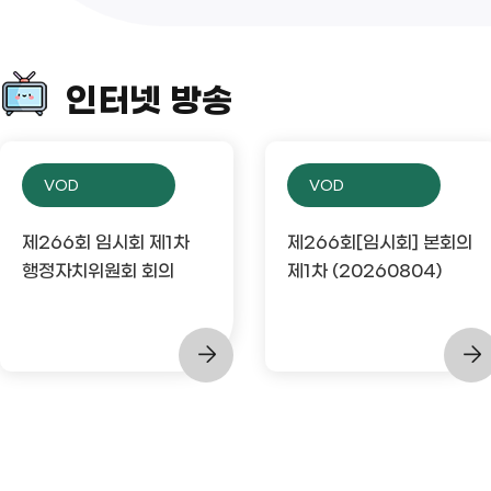
인터넷 방송
VOD
VOD
제266회 임시회 제1차
제266회[임시회] 본회의
행정자치위원회 회의
제1차 (20260804)