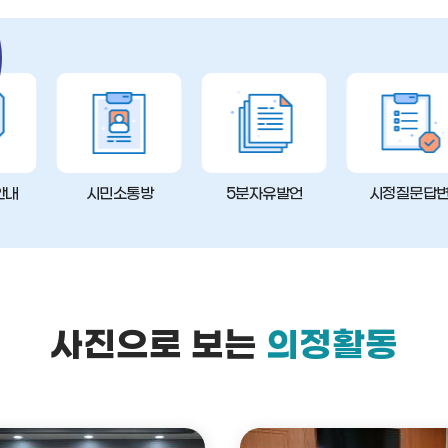
안내
시민소통방
5분자유발언
시정질문답
사진으로 보는
의정활동