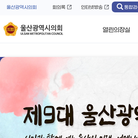
바
로
울산광역시의회
회의록
인터넷방송
통합검
로
가
가
기
기
열린의장실