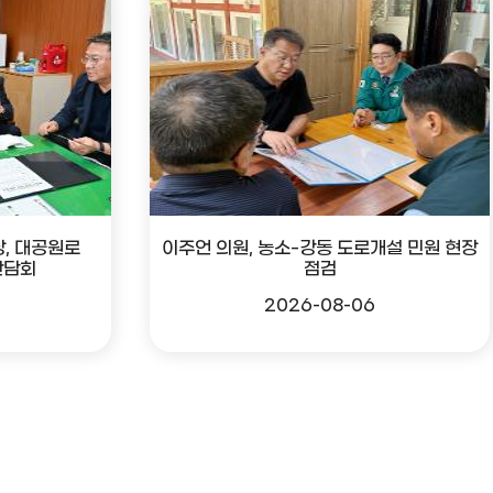
, 대공원로
이주언 의원, 농소-강동 도로개설 민원 현장
간담회
점검
2026-08-06