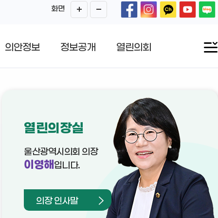
화면
의안정보
정보공개
열린의회
열린의장실
울산광역시의회 의장
이영해
입니다.
의장 인사말