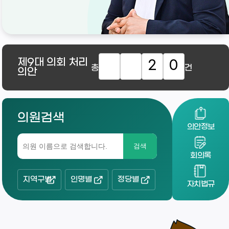
제9대
의회 처리
2
0
총
건
의안
의원검색
의안정보
검색
회의록
지역구별
인명별
정당별
자치법규