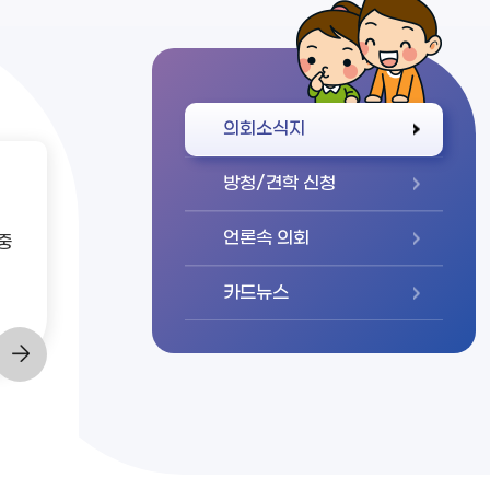
바로가기
의회소식지
방청/견학 신청
언론속 의회
중
카드뉴스