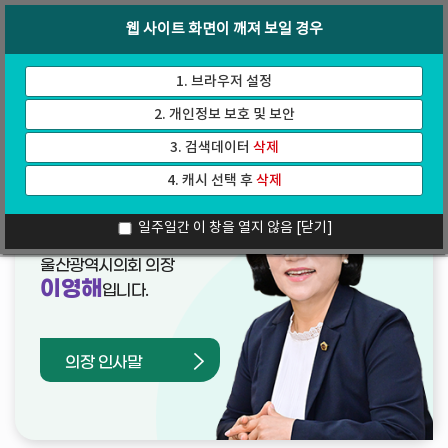
바
로
회의록
인터넷방송
웹 사이트 화면이 깨져 보일 경우
로
가
가
기
기
1. 브라우저 설정
2. 개인정보 보호 및 보안
3. 검색데이터
삭제
4. 캐시 선택 후
삭제
열린의장실
일주일간 이 창을 열지 않음
[닫기]
울산광역시의회 의장
이영해
입니다.
의장 인사말