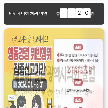
2
0
제9대
의회 처리 의안
총
건