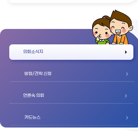
바로가기
의회소식지
방청/견학 신청
언론속 의회
카드뉴스