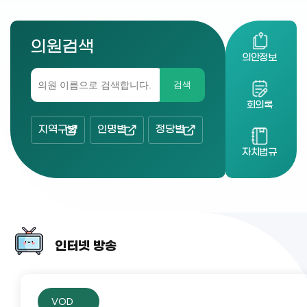
의원검색
의안정보
검색
회의록
지역구별
인명별
정당별
자치법규
인터넷 방송
VOD