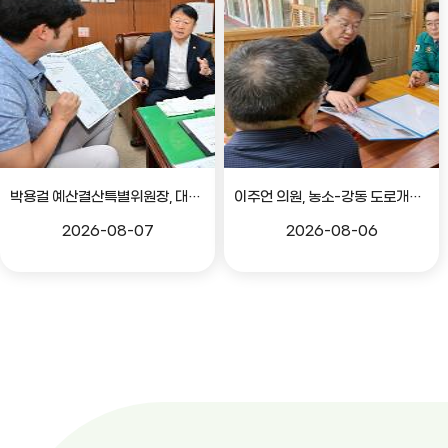
박용걸 예산결산특별위원장, 대공원로 확장공사 현안점검 간담회
이주언 의원, 농소-강동 도로개설 민원 현장 점검
2026-08-07
2026-08-06