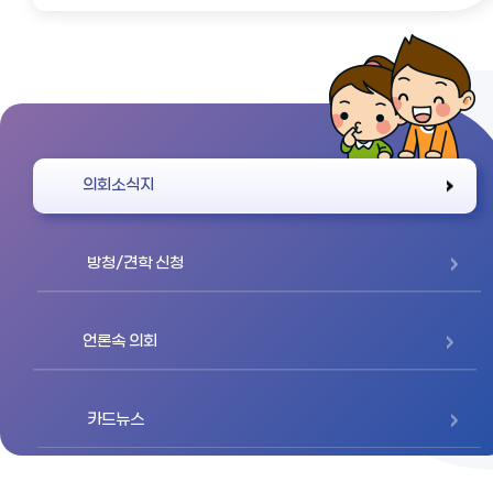
바로가기
의회소식지
방청/견학 신청
언론속 의회
카드뉴스