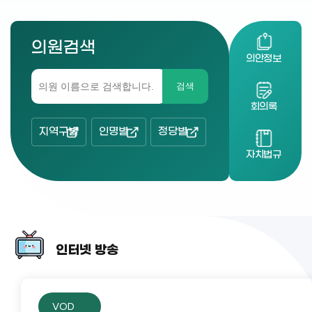
의원검색
의안정보
검색
회의록
지역구별
인명별
정당별
자치법규
인터넷 방송
VOD