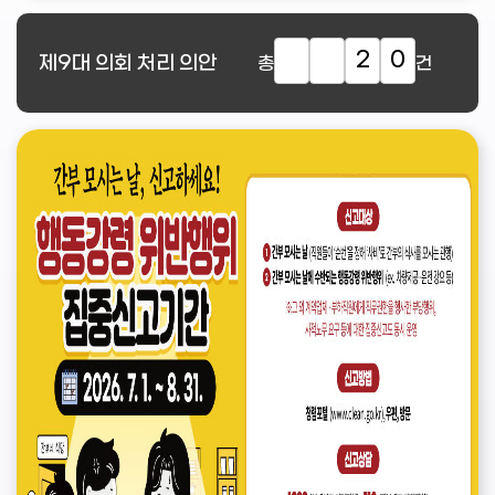
2
0
제9대
의회 처리 의안
총
건