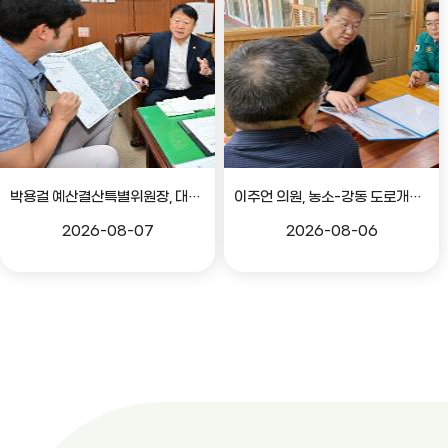
박용걸 예산결산특별위원장, 대공원로 확장공사 현안점검 간담회
이주언 의원, 농소-강동 도로개설 민원 현장 점검
2026-08-07
2026-08-06