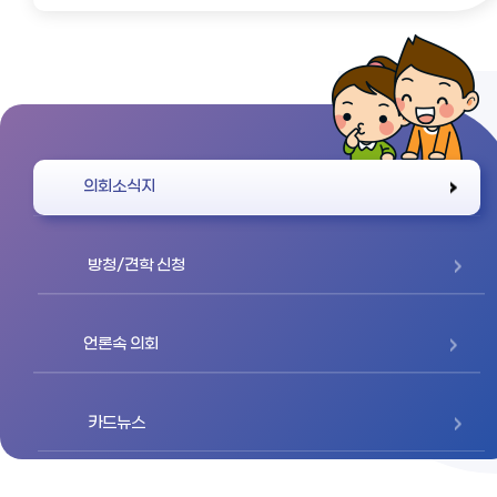
바로가기
의회소식지
방청/견학 신청
언론속 의회
카드뉴스