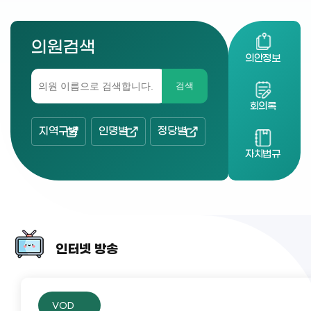
의원검색
의안정보
검색
회의록
지역구별
인명별
정당별
자치법규
인터넷 방송
VOD