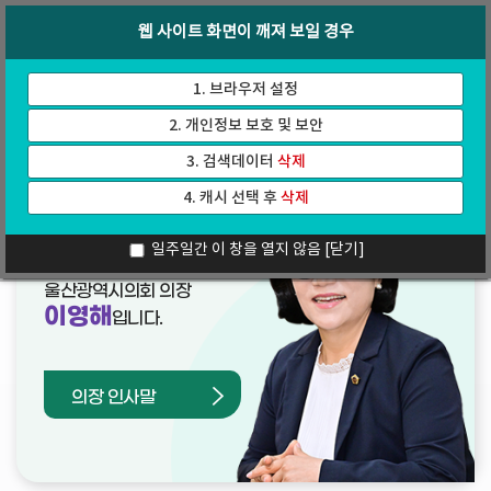
바
로
회의록
인터넷방송
웹 사이트 화면이 깨져 보일 경우
로
가
가
기
기
1. 브라우저 설정
2. 개인정보 보호 및 보안
3. 검색데이터
삭제
4. 캐시 선택 후
삭제
열린의장실
일주일간 이 창을 열지 않음
[닫기]
울산광역시의회 의장
이영해
입니다.
의장 인사말