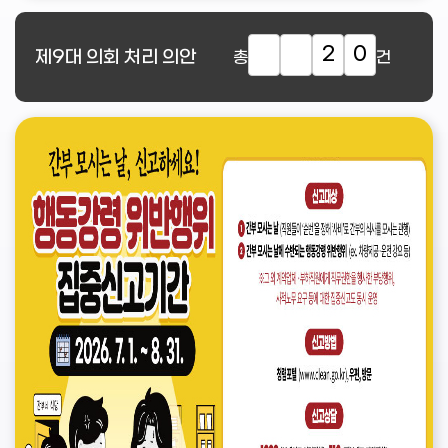
2
0
제9대
의회 처리 의안
총
건