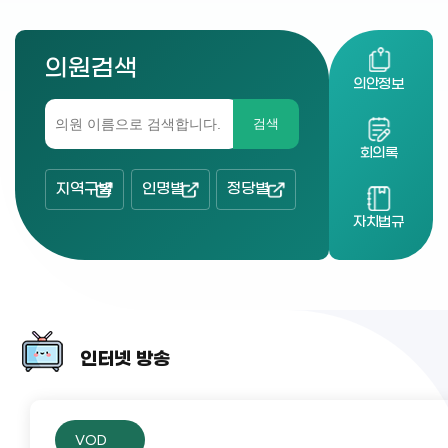
의원검색
의안정보
검색
회의록
지역구별
인명별
정당별
자치법규
인터넷 방송
VOD