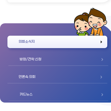
바로가기
의회소식지
방청/견학 신청
언론속 의회
카드뉴스