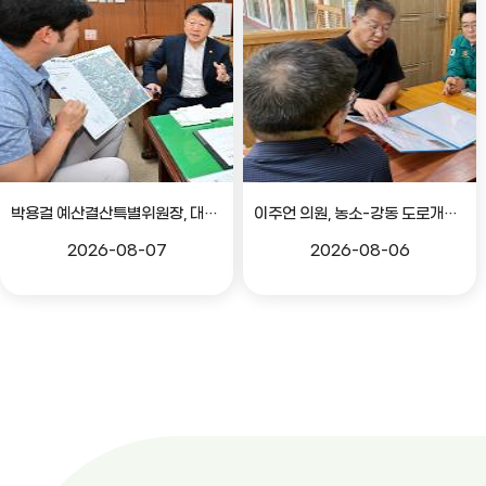
박용걸 예산결산특별위원장, 대공원로 확장공사 현안점검 간담회
이주언 의원, 농소-강동 도로개설 민원 현장 점검
2026-08-07
2026-08-06