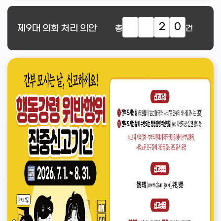
2
0
제9대
의회 처리 의안
총
건