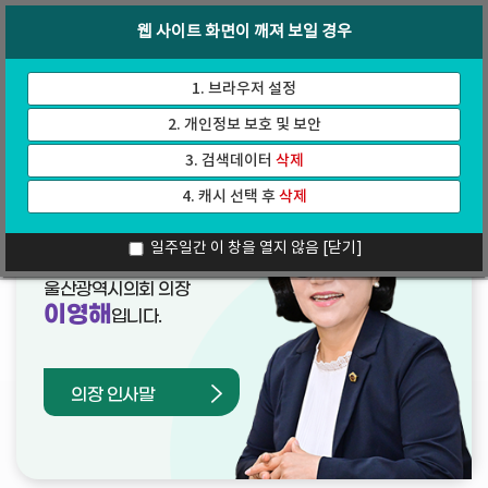
바
로
회의록
인터넷방송
웹 사이트 화면이 깨져 보일 경우
로
가
가
기
기
1. 브라우저 설정
2. 개인정보 보호 및 보안
3. 검색데이터
삭제
4. 캐시 선택 후
삭제
열린의장실
일주일간 이 창을 열지 않음
[닫기]
울산광역시의회 의장
이영해
입니다.
의장 인사말