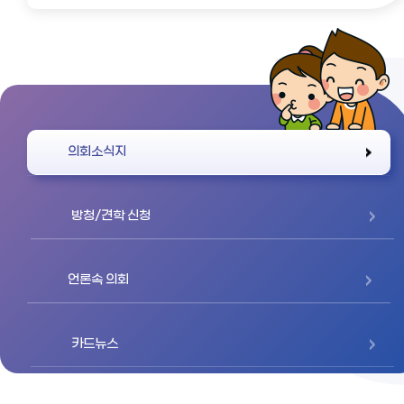
바로가기
의회소식지
방청/견학 신청
언론속 의회
카드뉴스