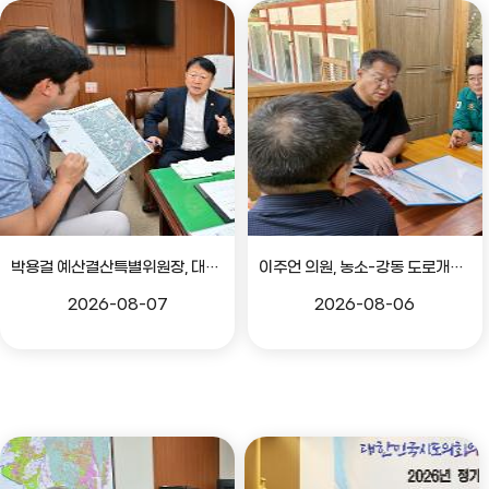
박용걸 예산결산특별위원장, 대공원로 확장공사 현안점검 간담회
이주언 의원, 농소-강동 도로개설 민원 현장 점검
2026-08-07
2026-08-06