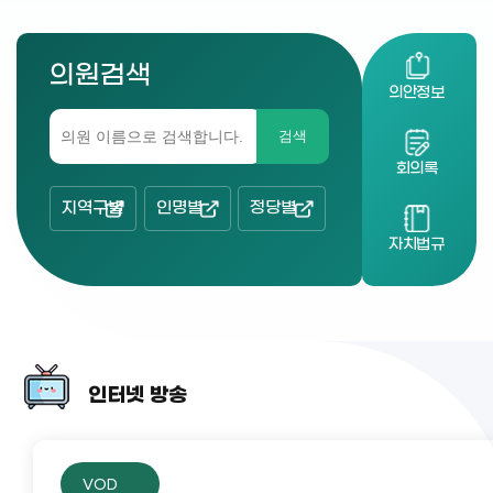
의원검색
의안정보
검색
회의록
지역구별
인명별
정당별
자치법규
인터넷 방송
VOD