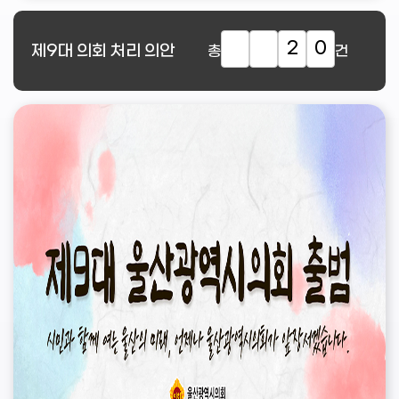
2
0
제9대
의회 처리 의안
총
건