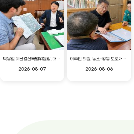
박용걸 예산결산특별위원장, 대공원로 확장공사 현안점검 간담회
이주언 의원, 농소-강동 도로개설 민원 현장 점검
2026-08-07
2026-08-06