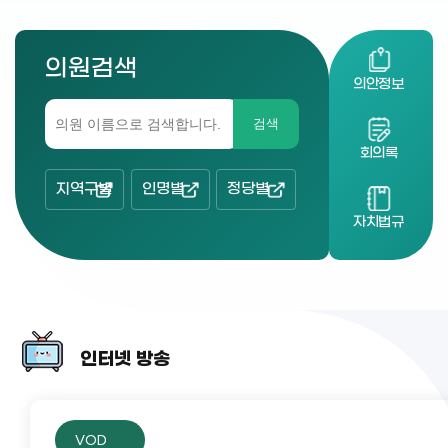
의원검색
의안정보
검색
회의록
지역구별
인명별
정당별
자치법규
인터넷 방송
VOD