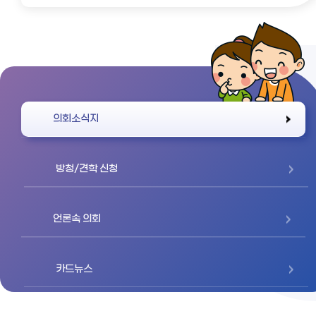
바로가기
의회소식지
방청/견학 신청
언론속 의회
카드뉴스