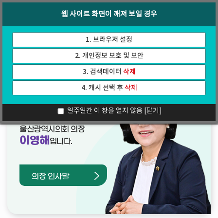
바
로
회의록
인터넷방송
웹 사이트 화면이 깨져 보일 경우
로
가
가
기
기
1. 브라우저 설정
2. 개인정보 보호 및 보안
3. 검색데이터
삭제
4. 캐시 선택 후
삭제
열린의장실
일주일간 이 창을 열지 않음
[닫기]
울산광역시의회 의장
이영해
입니다.
의장 인사말