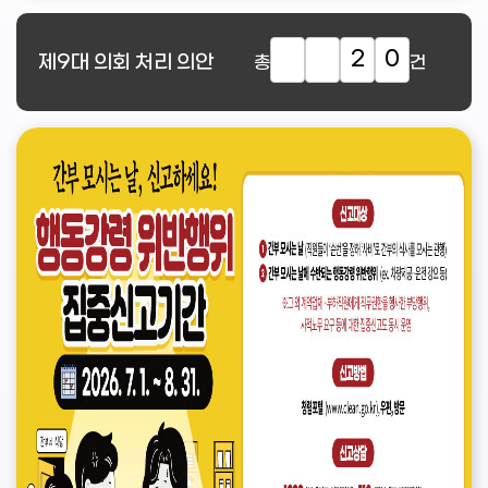
2
0
제9대
의회 처리 의안
총
건